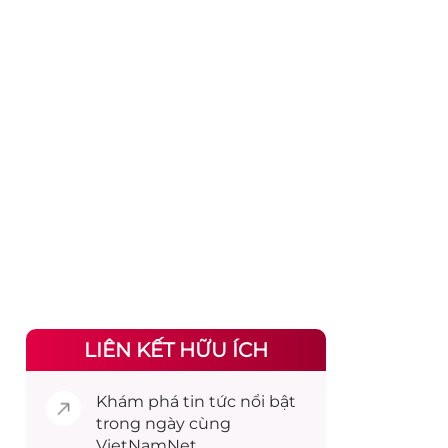
LIÊN KẾT HỮU ÍCH
Khám phá
tin tức
nổi bật
trong ngày cùng
VietNamNet