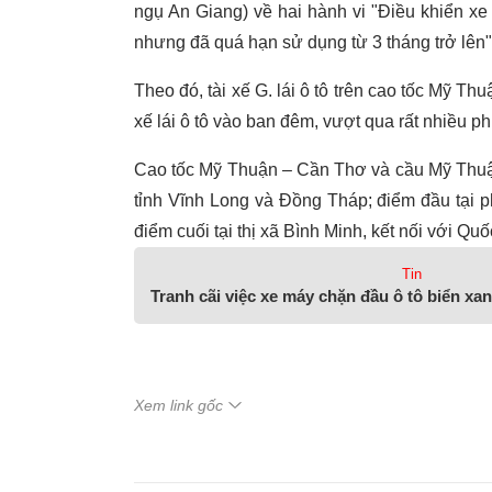
ngụ An Giang) về hai hành vi "Điều khiển xe 
nhưng đã quá hạn sử dụng từ 3 tháng trở lên"
Theo đó, tài xế G. lái ô tô trên cao tốc Mỹ Th
xế lái ô tô vào ban đêm, vượt qua rất nhiều p
Cao tốc Mỹ Thuận – Cần Thơ và cầu Mỹ Thuận
tỉnh Vĩnh Long và Đồng Tháp; điểm đầu tại 
điểm cuối tại thị xã Bình Minh, kết nối với Quốc
Tin
Tranh cãi việc xe máy chặn đầu ô tô biển xa
Xem link gốc