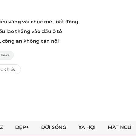
hiều văng vài chục mét bất động
ều lao thẳng vào đầu ô tô
, công an không cản nổi
c chiều
Z
ĐẸP+
ĐỜI SỐNG
XÃ HỘI
MẬT NGỮ