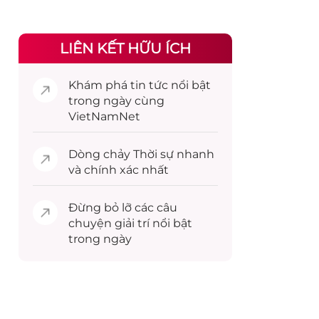
LIÊN KẾT HỮU ÍCH
Khám phá
tin tức
nổi bật
trong ngày cùng
VietNamNet
Dòng chảy
Thời sự
nhanh
và chính xác nhất
Đừng bỏ lỡ các câu
chuyện
giải trí
nổi bật
trong ngày