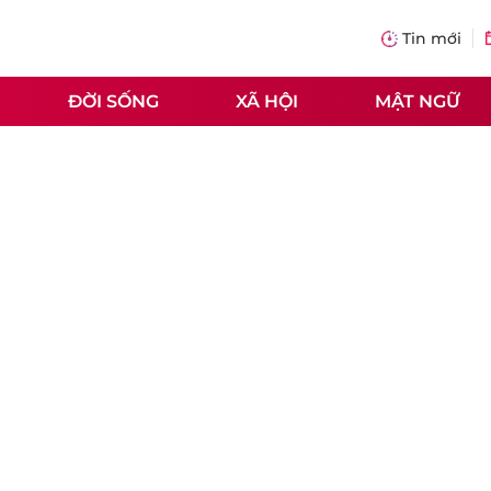
Tin mới
ĐỜI SỐNG
XÃ HỘI
MẬT NGỮ