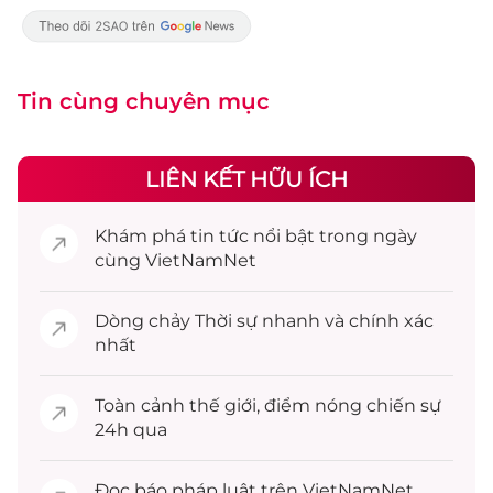
Tin cùng chuyên mục
LIÊN KẾT HỮU ÍCH
Khám phá
tin tức
nổi bật trong ngày
cùng VietNamNet
Dòng chảy
Thời sự
nhanh và chính xác
nhất
Toàn cảnh
thế giới
, điểm nóng chiến sự
24h qua
Đọc
báo pháp luật
trên VietNamNet