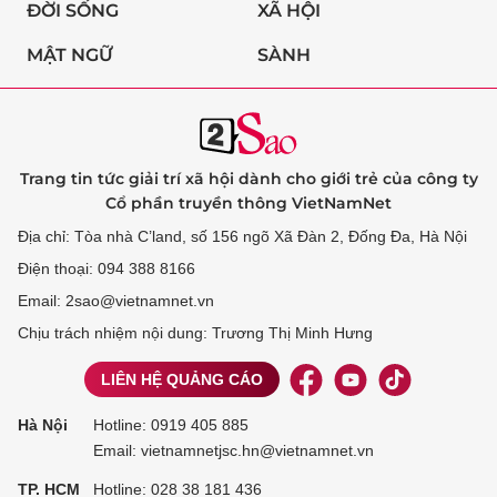
ĐỜI SỐNG
XÃ HỘI
MẬT NGỮ
SÀNH
Trang tin tức giải trí xã hội dành cho giới trẻ của công ty
Cổ phần truyền thông VietNamNet
Địa chỉ: Tòa nhà C’land, số 156 ngõ Xã Đàn 2, Đống Đa, Hà Nội
Điện thoại: 094 388 8166
Email: 2sao@vietnamnet.vn
Chịu trách nhiệm nội dung: Trương Thị Minh Hưng
LIÊN HỆ QUẢNG CÁO
Hà Nội
Hotline:
0919 405 885
Email: vietnamnetjsc.hn@vietnamnet.vn
TP. HCM
Hotline:
028 38 181 436