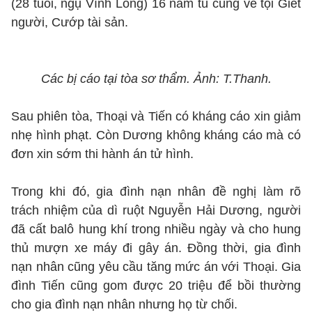
(28 tuổi, ngụ Vĩnh Long) 16 năm tù cùng về tội Giết
người, Cướp tài sản.
Các bị cáo tại tòa sơ thẩm. Ảnh: T.Thanh.
Sau phiên tòa, Thoại và Tiến có kháng cáo xin giảm
nhẹ hình phạt. Còn Dương không kháng cáo mà có
đơn xin sớm thi hành án tử hình.
Trong khi đó, gia đình nạn nhân đề nghị làm rõ
trách nhiệm của dì ruột Nguyễn Hải Dương, người
đã cất balô hung khí trong nhiều ngày và cho hung
thủ mượn xe máy đi gây án. Đồng thời, gia đình
nạn nhân cũng yêu cầu tăng mức án với Thoại. Gia
đình Tiến cũng gom được 20 triệu để bồi thường
cho gia đình nạn nhân nhưng họ từ chối.