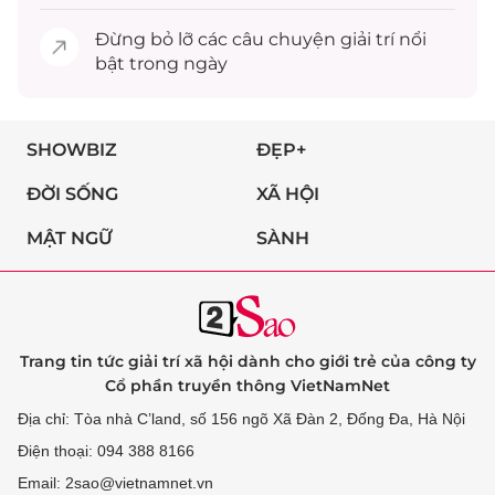
Đừng bỏ lỡ các câu chuyện
giải trí
nổi
bật trong ngày
SHOWBIZ
ĐẸP+
ĐỜI SỐNG
XÃ HỘI
MẬT NGỮ
SÀNH
Trang tin tức giải trí xã hội dành cho giới trẻ của công ty
Cổ phần truyền thông VietNamNet
Địa chỉ: Tòa nhà C’land, số 156 ngõ Xã Đàn 2, Đống Đa, Hà Nội
Điện thoại: 094 388 8166
Email: 2sao@vietnamnet.vn