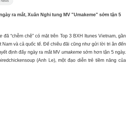
t ngày ra mắt, Xuân Nghi tung MV "Umakeme" sớm tận 5
e
đã “chễm chệ” có mặt trên Top 3 BXH Itunes Vietnam, gần
 Nam và cả quốc tế. Để chiêu đãi cũng như gửi lời tri ân đến
uyết định đẩy ngày ra mắt MV
umakeme
sớm hơn tận 5 ngày.
redchickensoup (Anh Le), một đạo diễn trẻ tiềm năng của