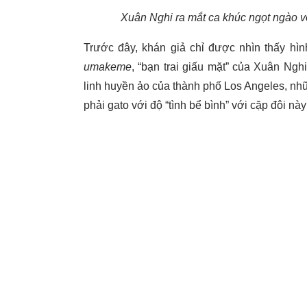
Xuân Nghi ra mắt ca khúc ngọt ngào vớ
Trước đây, khán giả chỉ được nhìn thấy hì
umakeme
, “bạn trai giấu mặt” của Xuân Ngh
linh huyền ảo của thành phố Los Angeles, nh
phải gato với độ “tình bể bình” với cặp đôi nà