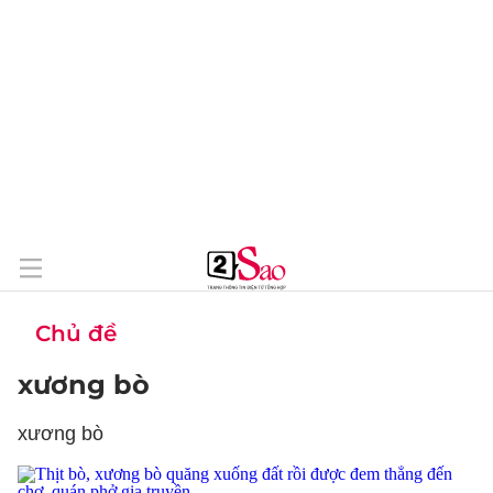
Chủ đề
xương bò
xương bò