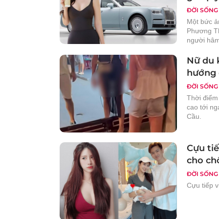
ĐỜI SỐNG
Một bức ả
Phương Th
người hâ
Nữ du 
hướng 
ĐỜI SỐNG
Thời điểm
cao tới ng
Cầu.
Cựu tiế
cho ch
ĐỜI SỐNG
Cựu tiếp 