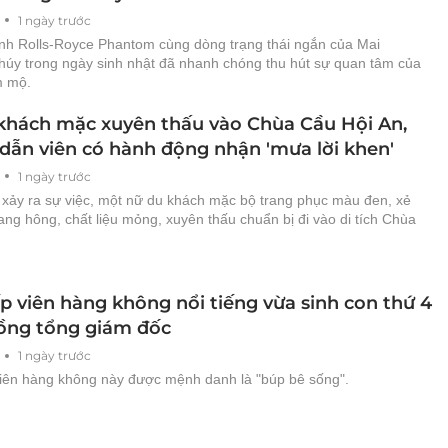
1 ngày trước
nh Rolls-Royce Phantom cùng dòng trạng thái ngắn của Mai
úy trong ngày sinh nhật đã nhanh chóng thu hút sự quan tâm của
m mộ.
khách mặc xuyên thấu vào Chùa Cầu Hội An,
dẫn viên có hành động nhận 'mưa lời khen'
1 ngày trước
 xảy ra sự việc, một nữ du khách mặc bộ trang phục màu đen, xẻ
ang hông, chất liệu mỏng, xuyên thấu chuẩn bị đi vào di tích Chùa
p viên hàng không nổi tiếng vừa sinh con thứ 4
ồng tổng giám đốc
1 ngày trước
viên hàng không này được mệnh danh là "búp bê sống".