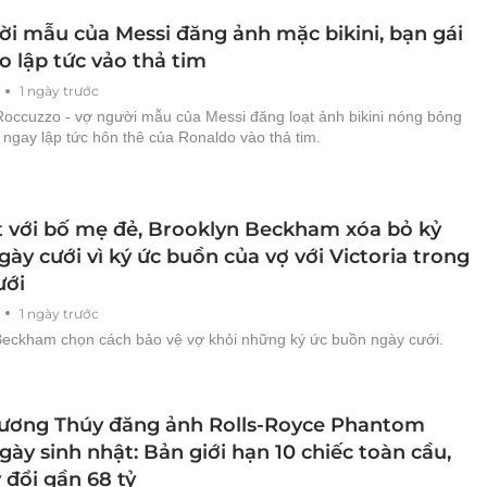
ời mẫu của Messi đăng ảnh mặc bikini, bạn gái
o lập tức vảo thả tim
1 ngày trước
Roccuzzo - vợ người mẫu của Messi đăng loạt ảnh bikini nóng bỏng
 ngay lập tức hôn thê của Ronaldo vào thả tim.
t với bố mẹ đẻ, Brooklyn Beckham xóa bỏ kỷ
ày cưới vì ký ức buồn của vợ với Victoria trong
ưới
1 ngày trước
Beckham chọn cách bảo vệ vợ khỏi những ký ức buồn ngày cưới.
ương Thúy đăng ảnh Rolls-Royce Phantom
ày sinh nhật: Bản giới hạn 10 chiếc toàn cầu,
 đổi gần 68 tỷ