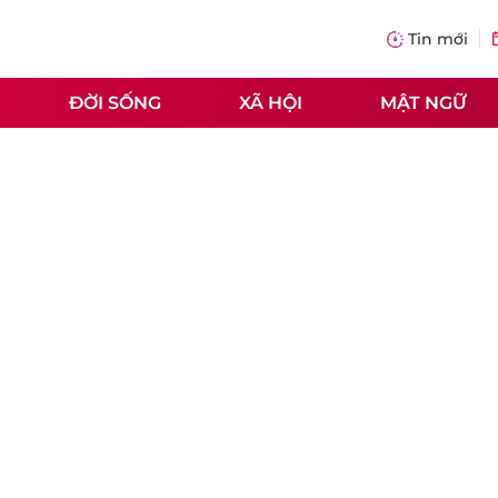
Tin mới
ĐỜI SỐNG
XÃ HỘI
MẬT NGỮ