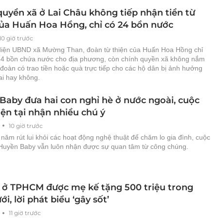
quyền xã ở Lai Châu không tiếp nhận tiền từ
của Huấn Hoa Hồng, chỉ có 24 bồn nước
10 giờ trước
diện UBND xã Mường Than, đoàn từ thiện của Huấn Hoa Hồng chỉ
24 bồn chứa nước cho địa phương, còn chính quyền xã không nắm
đoàn có trao tiền hoặc quà trực tiếp cho các hộ dân bị ảnh hưởng
tai hay không.
Baby đưa hai con nghỉ hè ở nước ngoài, cuộc
ện tại nhận nhiều chú ý
10 giờ trước
năm rút lui khỏi các hoạt động nghệ thuật để chăm lo gia đình, cuộc
Huyền Baby vẫn luôn nhận được sự quan tâm từ công chúng.
 ở TPHCM được mẹ kế tặng 500 triệu trong
i, lời phát biểu ‘gây sốt’
11 giờ trước