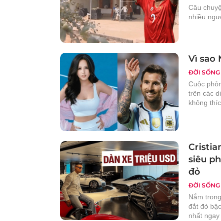
Câu chuyệ
nhiều ngư
Vì sao
ĐỜI SỐNG
Cuộc phỏn
trên các d
không thíc
Cristi
siêu ph
đỏ
ĐỜI SỐNG
Nắm trong 
đắt đỏ bậc
nhất ngay