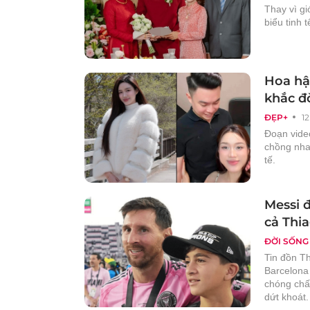
Thay vì gi
biểu tinh 
Hoa hậ
khắc đ
ĐẸP+
12
Đoạn vide
chồng nha
tế.
Messi đ
cả Thi
ĐỜI SỐNG
Tin đồn Th
Barcelona
chóng chấ
dứt khoát.