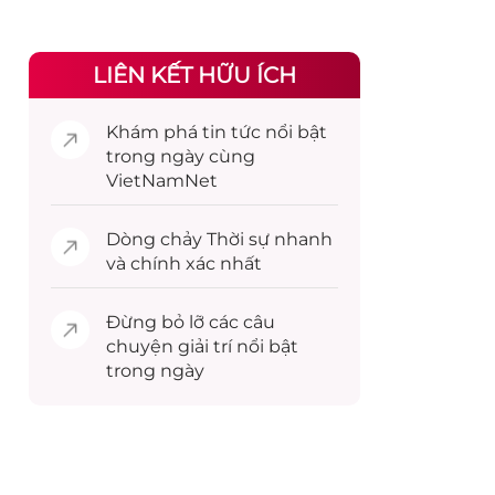
LIÊN KẾT HỮU ÍCH
Khám phá
tin tức
nổi bật
trong ngày cùng
VietNamNet
Dòng chảy
Thời sự
nhanh
và chính xác nhất
Đừng bỏ lỡ các câu
chuyện
giải trí
nổi bật
trong ngày