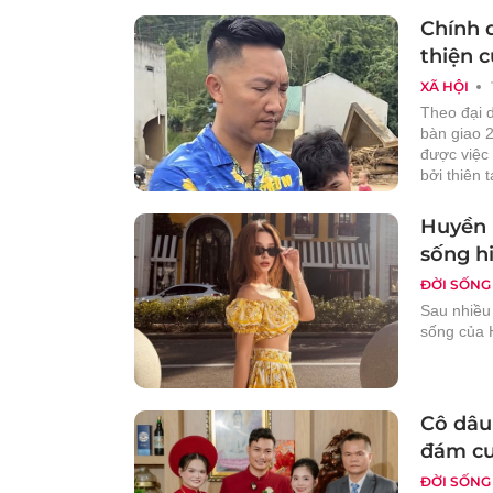
Chính 
thiện 
XÃ HỘI
Theo đại 
bàn giao 
được việc 
bởi thiên 
Huyền 
sống hi
ĐỜI SỐNG
Sau nhiều 
sống của 
Cô dâu
đám cướ
ĐỜI SỐNG