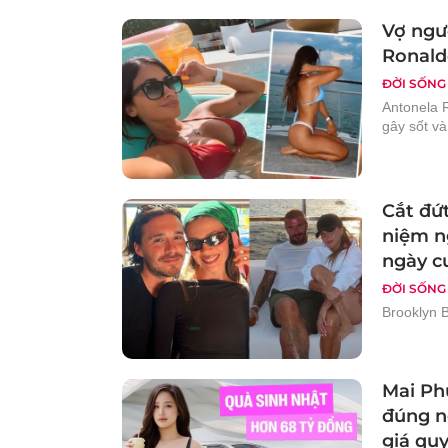
Vợ ngư
Ronald
ĐỜI SỐNG
Antonela 
gây sốt và
Cắt đứ
niệm ng
ngày c
ĐỜI SỐNG
Brooklyn 
Mai Ph
đúng ng
giá quy