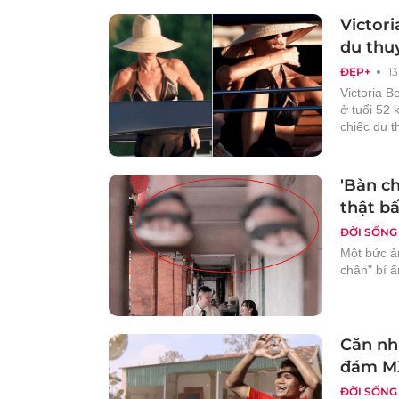
Victor
du thu
ĐẸP+
13
Victoria B
ở tuổi 52
chiếc du t
'Bàn ch
thật b
ĐỜI SỐNG
Một bức ản
chân" bí ẩ
Căn nh
đám M
ĐỜI SỐNG