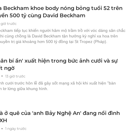
ia Beckham khoe body nóng bỏng tuổi 52 trên
yền 500 tỷ cùng David Beckham
 giờ trước
eckham tiếp tục khiến người hâm mộ trầm trồ với vóc dáng săn chắc
 khi cùng chồng là David Beckham tận hưởng kỳ nghỉ xa hoa trên
huyền trị giá khoảng hơn 500 tỷ đồng tại St Tropez (Pháp).
ân bí ẩn' xuất hiện trong bức ảnh cưới và sự
ất ngờ
13 giờ trước
h cưới trước hôn lễ đã gây sốt mạng xã hội khi xuất hiện "bàn
n lơ lửng giữa khung hình.
à ở quê của 'anh Bảy Nghệ An' đang nổi đình
XH
1 ngày trước