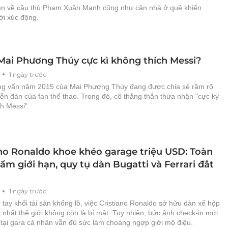
n về cầu thủ Phạm Xuân Mạnh cũng như căn nhà ở quê khiến
ời xúc động.
 Mai Phương Thúy cực kì không thích Messi?
1 ngày trước
g vấn năm 2015 của Mai Phương Thúy đang được chia sẻ rầm rộ
iễn đàn của fan thể thao. Trong đó, cô thẳng thắn thừa nhận "cực kỳ
h Messi".
ano Ronaldo khoe khéo garage triệu USD: Toàn
ẩm giới hạn, quy tụ dàn Bugatti và Ferrari đắt
1 ngày trước
tay khối tài sản khổng lồ, việc Cristiano Ronaldo sở hữu dàn xế hộp
 nhất thế giới không còn là bí mật. Tuy nhiên, bức ảnh check-in mới
 tại gara cá nhân vẫn đủ sức làm choáng ngợp giới mộ điệu.