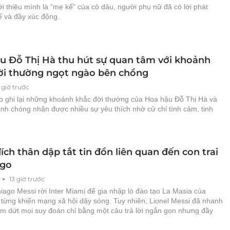
ới thiệu mình là “mẹ kế” của cô dâu, người phụ nữ đã có lời phát
tế và đầy xúc động.
u Đỗ Thị Hà thu hút sự quan tâm với khoảnh
ời thường ngọt ngào bên chồng
 giờ trước
o ghi lại những khoảnh khắc đời thường của Hoa hậu Đỗ Thị Hà và
nh chóng nhận được nhiều sự yêu thích nhờ cử chỉ tình cảm, tinh
ích thân dập tắt tin đồn liên quan đến con trai
ago
13 giờ trước
iago Messi rời Inter Miami để gia nhập lò đào tạo La Masia của
 từng khiến mạng xã hội dậy sóng. Tuy nhiên, Lionel Messi đã nhanh
m dứt mọi suy đoán chỉ bằng một câu trả lời ngắn gọn nhưng đầy