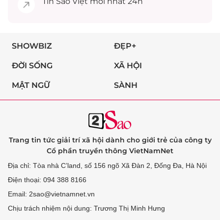
Tin
Sao Việt
mới nhất 24h
SHOWBIZ
ĐẸP+
ĐỜI SỐNG
XÃ HỘI
MẬT NGỮ
SÀNH
Trang tin tức giải trí xã hội dành cho giới trẻ của công ty
Cổ phần truyền thông VietNamNet
Địa chỉ: Tòa nhà C’land, số 156 ngõ Xã Đàn 2, Đống Đa, Hà Nội
Điện thoại: 094 388 8166
Email: 2sao@vietnamnet.vn
Chịu trách nhiệm nội dung: Trương Thị Minh Hưng