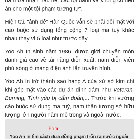
đã thừa nhận hầu hết các tội danh và không có tiền
án cho một tội phạm tương tự".
Hiện tại, "ảnh đế" Hàn Quốc vẫn sẽ phải đối mặt với
cáo buộc sử dụng tổng cộng 7 loại ma tuý khác
nhau thay vì 5 loại như trước đây.
Yoo Ah In sinh năm 1986, được giới chuyên môn
đánh giá cao về tài năng diễn xuất, nam diễn viên
phủ sóng ở mảng điện ảnh lẫn truyền hình.
Yoo Ah In trở thành sao hạng A của xứ sở kim chi
khi góp mặt vào các dự án đình đám như
Veteran,
Burning, Tình yêu bị cấm đoán,...
Trước khi vướng
cáo buộc sử dụng ma tuý, nam thần tượng sở hữu
lượng lớn người hâm mộ trong và ngoài nước.
Phim
Yoo Ah In tìm cách đưa đồng phạm trốn ra nước ngoài