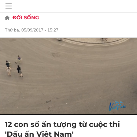
ĐỜI SỐNG
thứ ba, 05/09/2017 - 15:27
12 con số ấn tượng từ cuộc thi
'Dấu ấn Việt Nam'