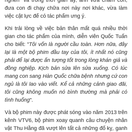
nghén" và trong thời gian ấy, anh vừa chăm con,
đưa con đi chạy chữa nơi này nơi khác, vừa làm
việc cật lực để có tác phẩm ưng ý.
Khi trải lòng về việc bản thân mất quá nhiều thời
gian cho tác phẩm của mình, diễn viên Quốc Tuấn
cho biết: "
Tôi vốn là người cầu toàn. Hơn nữa, đây
lại là một bộ phim đầu tay của tôi, ít nhất nó cũng
phải để lại được ấn tượng tốt trong lòng khán giả và
đồng nghiệp. Kịch bản sửa lên sửa xuống. Có lúc
mang con sang Hàn Quốc chữa bệnh nhưng cứ con
ngủ là tôi lao vào viết. Kể cả những cảnh giao đãi,
tôi cũng không muốn nó bình thường mà phải có
tình huống
".
Và bộ phim này được phát sóng vào năm 2013 trên
kênh VTV6, bộ phim xoay quanh câu chuyện nhân
vật Thu Hằng đã vượt lên tất cả những đố kỵ, ganh