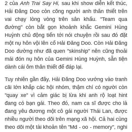
2 của
Anh Trai Say Hi,
sau khi show diễn kết thúc,
Hải Đăng Doo còn cõng người anh thân thiết trên
vai chạy lòng vòng trên sân khấu. "Team qua
đường" còn bắt gọn khoảnh khắc Gemini Hùng
Huỳnh chủ động tiến tới nói chuyện rồi sau đó đặt
một nụ hôn vội lên cổ Hải Đăng Doo. Còn Hải Đăng
Doo dường như đã quen "skinship" nên cũng thoải
mái đón nụ hôn của Gemini Hùng Huỳnh, sẵn tiện
dành cái ôm thân thiết để đáp lại.
Tuy nhiên gần đây, Hải Đăng Doo vướng vào tranh
cãi lớn khắp các hội nhóm, thậm chí có người còn
"quay xe" vì cảm giác bị lừa khi anh rộ loạt hint
đang có bạn gái. Theo đó, nam ca sĩ được cho là
đang yêu đương một cô gái người Thái Lan, được
nhiều người theo dõi trên mạng xã hội. Cả hai cùng
theo dõi một tài khoản tên "Md - oo - memory", nghi