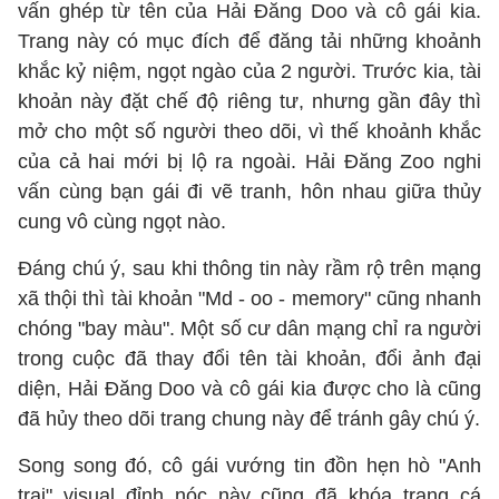
vấn ghép từ tên của Hải Đăng Doo và cô gái kia.
Trang này có mục đích để đăng tải những khoảnh
khắc kỷ niệm, ngọt ngào của 2 người. Trước kia, tài
khoản này đặt chế độ riêng tư, nhưng gần đây thì
mở cho một số người theo dõi, vì thế khoảnh khắc
của cả hai mới bị lộ ra ngoài. Hải Đăng Zoo nghi
vấn cùng bạn gái đi vẽ tranh, hôn nhau giữa thủy
cung vô cùng ngọt nào.
Đáng chú ý, sau khi thông tin này rầm rộ trên mạng
xã thội thì tài khoản "Md - oo - memory" cũng nhanh
chóng "bay màu". Một số cư dân mạng chỉ ra người
trong cuộc đã thay đổi tên tài khoản, đổi ảnh đại
diện, Hải Đăng Doo và cô gái kia được cho là cũng
đã hủy theo dõi trang chung này để tránh gây chú ý.
Song song đó, cô gái vướng tin đồn hẹn hò "Anh
trai" visual đỉnh nóc này cũng đã khóa trang cá