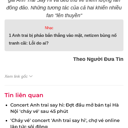
gia Anh Trai Say Hi và đều thu về thêm lượng fan
đông đảo. Những tương tác của cả hai khiến nhiều
fan "lên thuyền"
Nhạc
1 Anh trai bị pháo bắn thẳng vào mặt, netizen bùng nổ
tranh cãi: Lỗi do ai?
Theo Người Đưa Tin
Xem link gốc
Tin liên quan
Concert Anh trai say hi: Đợt đầu mở bán tại Hà
Nội 'cháy vé' sau 45 phút
'Cháy vé' concert 'Anh trai say hi', chợ vé online
lập tức sôi động