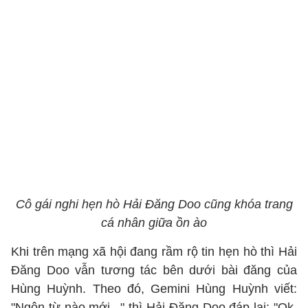
Cô gái nghi hẹn hò Hải Đăng Doo cũng khóa trang
cá nhân giữa ồn ào
Khi trên mạng xã hội đang rầm rộ tin hẹn hò thì Hải
Đăng Doo vẫn tương tác bên dưới bài đăng của
Hùng Huỳnh. Theo đó, Gemini Hùng Huỳnh viết:
"Ngôn từ nào mới..." thì Hải Đăng Doo đáp lại: "Ok,