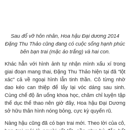
Sau đổ vỡ hôn nhân, Hoa hậu Đại dương 2014
Đặng Thu Thảo cũng đang có cuộc sống hạnh phúc
bên bạn trai (mặc áo trắng) và hai con.
Khác hẳn với hình ảnh tự nhận mình xấu xí trong
giai đoạn mang thai, Đặng Thu Thảo hiện tại đã "lột
xác" cả về ngoại hình lẫn tinh thần. Cô từng nhờ
dao kéo can thiệp để lấy lại vóc dáng sau sinh.
Cùng chế độ ăn uống khoa học, chăm chỉ luyện tập
thể dục thể thao nên giờ đây, Hoa hậu Đại Dương
sở hữu thân hình nóng bỏng, cực kỳ quyến rũ.
Nàng hậu cũng đã có bạn trai mới. Theo lời của cô,