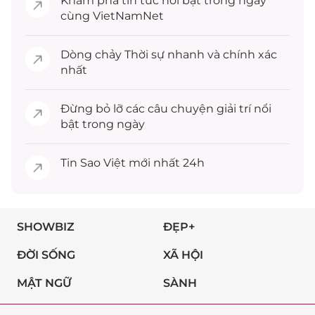
Khám phá
tin tức
nổi bật trong ngày
cùng VietNamNet
Dòng chảy
Thời sự
nhanh và chính xác
nhất
Đừng bỏ lỡ các câu chuyện
giải trí
nổi
bật trong ngày
Tin
Sao Việt
mới nhất 24h
SHOWBIZ
ĐẸP+
ĐỜI SỐNG
XÃ HỘI
MẬT NGỮ
SÀNH