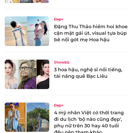
Đẹp+
Đặng Thu Thảo hiếm hoi khoe
cận mặt gái út, visual tựa búp
bê nối gót mẹ Hoa hậu
Showbiz
3 hoa hậu, nghệ sĩ nổi tiếng,
tài năng quê Bạc Liêu
Đẹp+
4 mỹ nhân Việt có thời trang
đi du lịch 'bộ nào cũng đẹp',
phụ nữ trên 30 hay 40 tuổi
đều nên tham khảo