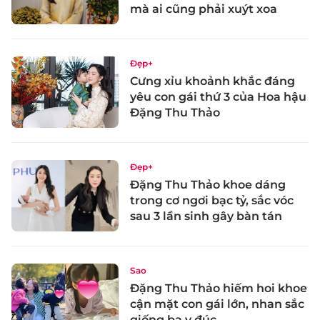
mà ai cũng phải xuýt xoa
Đẹp+
Cưng xỉu khoảnh khắc đáng
yêu con gái thứ 3 của Hoa hậu
Đặng Thu Thảo
Đẹp+
Đặng Thu Thảo khoe dáng
trong cơ ngơi bạc tỷ, sắc vóc
sau 3 lần sinh gây bàn tán
Sao
Đặng Thu Thảo hiếm hoi khoe
cận mặt con gái lớn, nhan sắc
giống ba y đúc