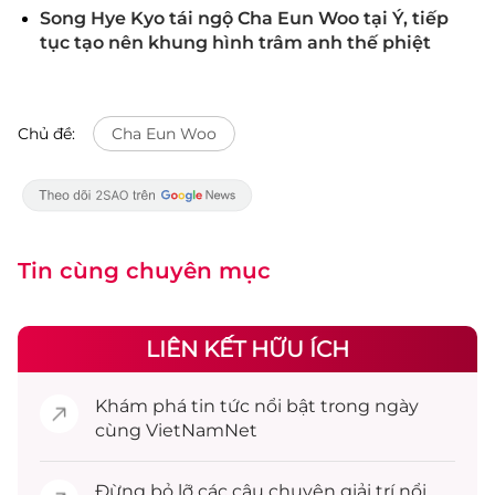
Song Hye Kyo tái ngộ Cha Eun Woo tại Ý, tiếp
tục tạo nên khung hình trâm anh thế phiệt
Chủ đề:
Cha Eun Woo
Tin cùng chuyên mục
LIÊN KẾT HỮU ÍCH
Khám phá
tin tức
nổi bật trong ngày
cùng VietNamNet
Đừng bỏ lỡ các câu chuyện
giải trí
nổi