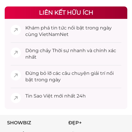
LIÊN KẾT HỮU ÍCH
Khám phá
tin tức
nổi bật trong ngày
cùng VietNamNet
Dòng chảy
Thời sự
nhanh và chính xác
nhất
Đừng bỏ lỡ các câu chuyện
giải trí
nổi
bật trong ngày
Tin
Sao Việt
mới nhất 24h
SHOWBIZ
ĐẸP+