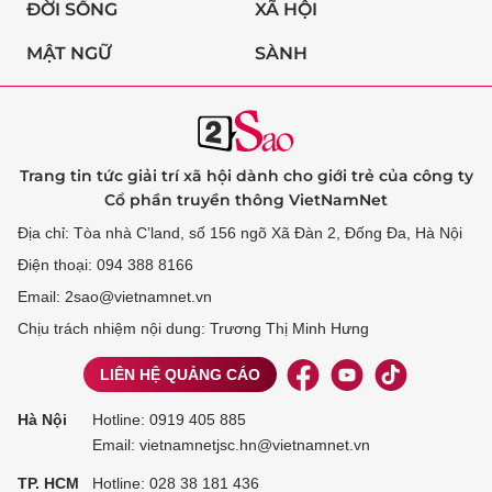
ĐỜI SỐNG
XÃ HỘI
MẬT NGỮ
SÀNH
Trang tin tức giải trí xã hội dành cho giới trẻ của công ty
Cổ phần truyền thông VietNamNet
Địa chỉ: Tòa nhà C’land, số 156 ngõ Xã Đàn 2, Đống Đa, Hà Nội
Điện thoại: 094 388 8166
Email: 2sao@vietnamnet.vn
Chịu trách nhiệm nội dung: Trương Thị Minh Hưng
LIÊN HỆ QUẢNG CÁO
Hà Nội
Hotline:
0919 405 885
Email: vietnamnetjsc.hn@vietnamnet.vn
TP. HCM
Hotline:
028 38 181 436