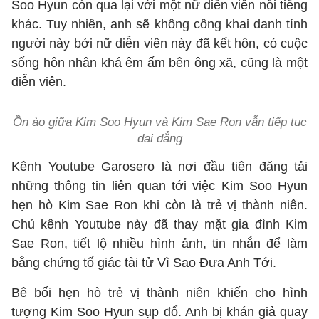
Soo Hyun còn qua lại với một nữ diễn viên nổi tiếng
khác. Tuy nhiên, anh sẽ không công khai danh tính
người này bởi nữ diễn viên này đã kết hôn, có cuộc
sống hôn nhân khá êm ấm bên ông xã, cũng là một
diễn viên.
Ồn ào giữa Kim Soo Hyun và Kim Sae Ron vẫn tiếp tục
dai dẳng
Kênh Youtube Garosero là nơi đầu tiên đăng tải
những thông tin liên quan tới việc Kim Soo Hyun
hẹn hò Kim Sae Ron khi còn là trẻ vị thành niên.
Chủ kênh Youtube này đã thay mặt gia đình Kim
Sae Ron, tiết lộ nhiều hình ảnh, tin nhắn để làm
bằng chứng tố giác tài tử Vì Sao Đưa Anh Tới.
Bê bối hẹn hò trẻ vị thành niên khiến cho hình
tượng Kim Soo Hyun sụp đổ. Anh bị khán giả quay