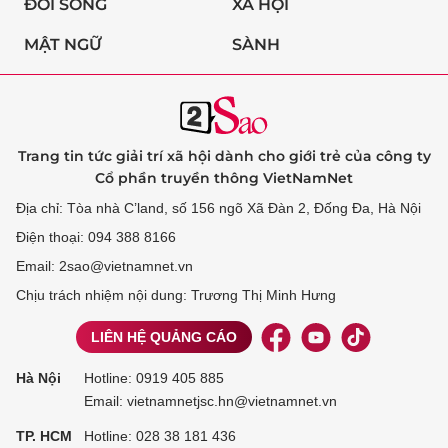
ĐỜI SỐNG
XÃ HỘI
MẬT NGỮ
SÀNH
Trang tin tức giải trí xã hội dành cho giới trẻ của công ty
Cổ phần truyền thông VietNamNet
Địa chỉ: Tòa nhà C’land, số 156 ngõ Xã Đàn 2, Đống Đa, Hà Nội
Điện thoại: 094 388 8166
Email: 2sao@vietnamnet.vn
Chịu trách nhiệm nội dung: Trương Thị Minh Hưng
LIÊN HỆ QUẢNG CÁO
Hà Nội
Hotline:
0919 405 885
Email: vietnamnetjsc.hn@vietnamnet.vn
TP. HCM
Hotline:
028 38 181 436