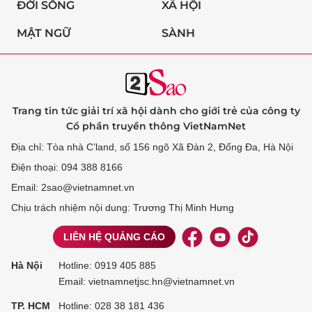
ĐỜI SỐNG
XÃ HỘI
MẬT NGỮ
SÀNH
Trang tin tức giải trí xã hội dành cho giới trẻ của công ty
Cổ phần truyền thông VietNamNet
Địa chỉ: Tòa nhà C’land, số 156 ngõ Xã Đàn 2, Đống Đa, Hà Nội
Điện thoại: 094 388 8166
Email: 2sao@vietnamnet.vn
Chịu trách nhiệm nội dung: Trương Thị Minh Hưng
LIÊN HỆ QUẢNG CÁO
Hà Nội
Hotline:
0919 405 885
Email: vietnamnetjsc.hn@vietnamnet.vn
TP. HCM
Hotline:
028 38 181 436