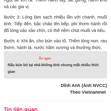
ngọt sẽ vớt ra. Thêm hành tây, sả, gừng, hành khô
và các gia vị.
Bước 3: Lòng làm sạch nhiều lần với chanh, muối
tinh. Tiếp đến, bắc chảo lên bếp, phi thơm hành rồi
đổ lòng vào xào chín, có thể nêm chút muối và tiêu.
Bước 4: Khi ăn, cho bún vào tô. Thêm lòng non, rau
thơm, hành lá, nước hầm xương và thưởng thức.
Ăn ngon
Nấu bún bò tại nhà không khó nhưng mất nhiều thời
gian
Dĩnh Anh (Ảnh NVCC)
Theo Vietnamnet
Tin liên quan