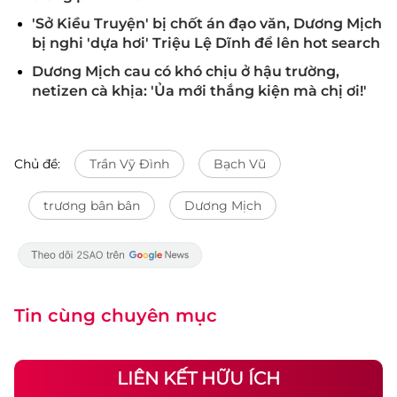
'Sở Kiều Truyện' bị chốt án đạo văn, Dương Mịch
bị nghi 'dựa hơi' Triệu Lệ Dĩnh để lên hot search
Dương Mịch cau có khó chịu ở hậu trường,
netizen cà khịa: 'Ủa mới thắng kiện mà chị ơi!'
Chủ đề:
Trần Vỹ Đình
Bạch Vũ
trương bân bân
Dương Mịch
Tin cùng chuyên mục
LIÊN KẾT HỮU ÍCH