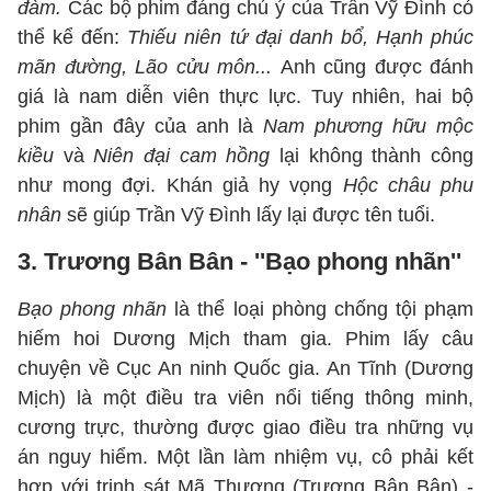
đàm.
Các bộ phim đáng chú ý của Trần Vỹ Đình có
thể kể đến:
Thiếu niên tứ đại danh bổ, Hạnh phúc
mãn đường, Lão cửu môn...
Anh cũng được đánh
giá là nam diễn viên thực lực. Tuy nhiên, hai bộ
phim gần đây của anh là
Nam phương hữu mộc
kiều
và
Niên đại cam hồng
lại không thành công
như mong đợi. Khán giả hy vọng
Hộc châu phu
nhân
sẽ giúp Trần Vỹ Đình lấy lại được tên tuổi.
3. Trương Bân Bân - ''Bạo phong nhãn''
Bạo phong nhãn
là thể loại phòng chống tội phạm
hiếm hoi Dương Mịch tham gia. Phim lấy câu
chuyện về Cục An ninh Quốc gia. An Tĩnh (Dương
Mịch) là một điều tra viên nổi tiếng thông minh,
cương trực, thường được giao điều tra những vụ
án nguy hiểm. Một lần làm nhiệm vụ, cô phải kết
hợp với trinh sát Mã Thượng (Trương Bân Bân) -