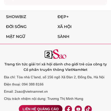
SHOWBIZ
ĐẸP+
ĐỜI SỐNG
XÃ HỘI
MẬT NGỮ
SÀNH
Trang tin tức giải trí xã hội dành cho giới trẻ của công ty
Cổ phần truyền thông VietNamNet
Địa chỉ: Tòa nhà C’land, số 156 ngõ Xã Đàn 2, Đống Đa, Hà Nội
Điện thoại: 094 388 8166
Email: 2sao@vietnamnet.vn
Chịu trách nhiệm nội dung: Trương Thị Minh Hưng
LIÊN HỆ QUẢNG CÁO