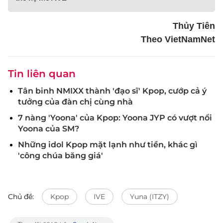
Thủy Tiên
Theo VietNamNet
Tin liên quan
Tân binh NMIXX thành 'đạo sĩ' Kpop, cướp cả ý
tưởng của đàn chị cùng nhà
7 nàng 'Yoona' của Kpop: Yoona JYP có vượt nổi
Yoona của SM?
Những idol Kpop mặt lạnh như tiền, khác gì
'công chúa băng giá'
Chủ đề:
Kpop
IVE
Yuna (ITZY)