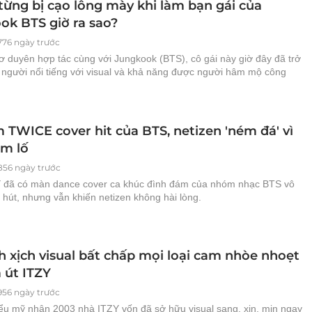
từng bị cạo lông mày khi làm bạn gái của
ok BTS giờ ra sao?
776 ngày trước
ơ duyên hợp tác cùng với Jungkook (BTS), cô gái này giờ đây đã trở
 người nổi tiếng với visual và khả năng được người hâm mộ công
 TWICE cover hit của BTS, netizen 'ném đá' vì
ảm lố
856 ngày trước
 đã có màn dance cover ca khúc đình đám của nhóm nhạc BTS vô
hút, nhưng vẫn khiến netizen không hài lòng.
h xịch visual bất chấp mọi loại cam nhòe nhoẹt
 út ITZY
956 ngày trước
iểu mỹ nhân 2003 nhà ITZY vốn đã sở hữu visual sang, xịn, mịn ngay