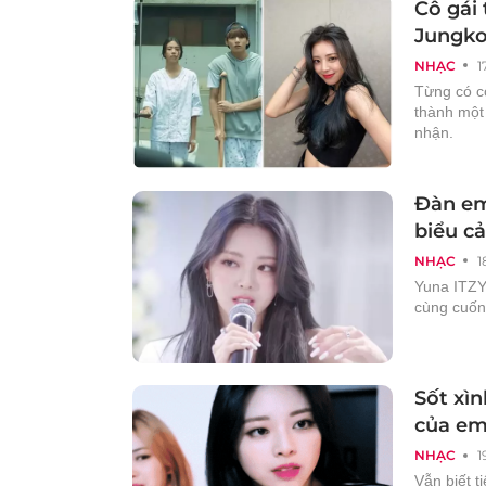
Cô gái 
Jungko
NHẠC
1
Từng có c
thành một
nhận.
Đàn em
biểu c
NHẠC
1
Yuna ITZY
cùng cuốn 
Sốt xìn
của em
NHẠC
1
Vẫn biết t