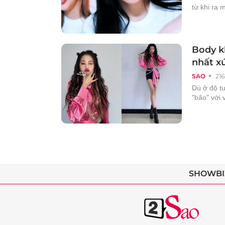
từ khi ra 
Body k
nhất x
SAO
216
Dù ở độ t
"bão" với 
SHOWBI