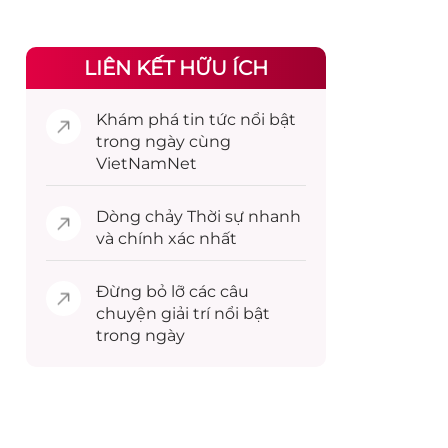
LIÊN KẾT HỮU ÍCH
Khám phá
tin tức
nổi bật
trong ngày cùng
VietNamNet
Dòng chảy
Thời sự
nhanh
và chính xác nhất
Đừng bỏ lỡ các câu
chuyện
giải trí
nổi bật
trong ngày