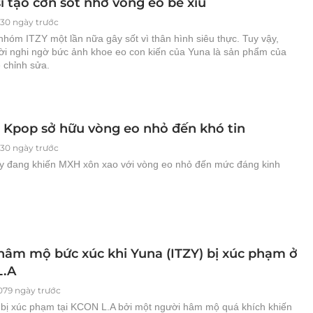
ĩ tạo cơn sốt nhờ vòng eo bé xíu
030 ngày trước
hóm ITZY một lần nữa gây sốt vì thân hình siêu thực. Tuy vậy,
ời nghi ngờ bức ảnh khoe eo con kiến của Yuna là sản phẩm của
 chỉnh sửa.
l Kpop sở hữu vòng eo nhỏ đến khó tin
030 ngày trước
ày đang khiến MXH xôn xao với vòng eo nhỏ đến mức đáng kinh
hâm mộ bức xúc khi Yuna (ITZY) bị xúc phạm ở
L.A
079 ngày trước
 bị xúc phạm tại KCON L.A bởi một người hâm mộ quá khích khiến