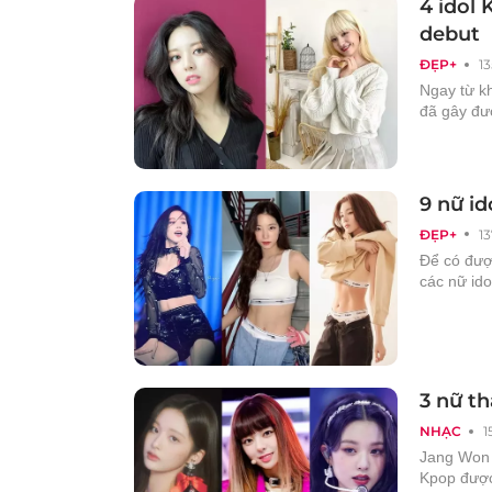
4 idol 
debut
ĐẸP+
1
Ngay từ k
đã gây đư
9 nữ id
ĐẸP+
1
Để có đượ
các nữ ido
3 nữ t
NHẠC
1
Jang Won Y
Kpop được