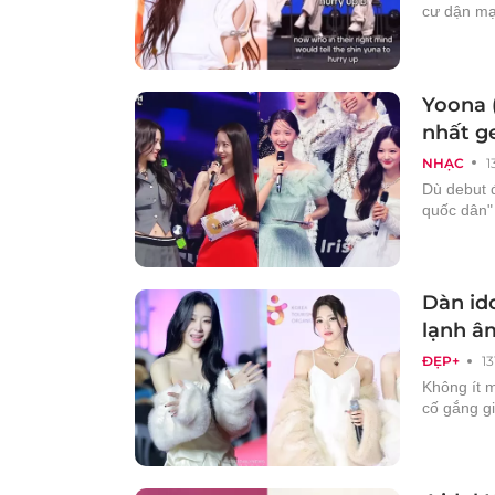
cư dận mạ
Yoona 
nhất g
NHẠC
1
Dù debut 
quốc dân" 
Dàn ido
lạnh â
ĐẸP+
1
Không ít m
cố gắng g