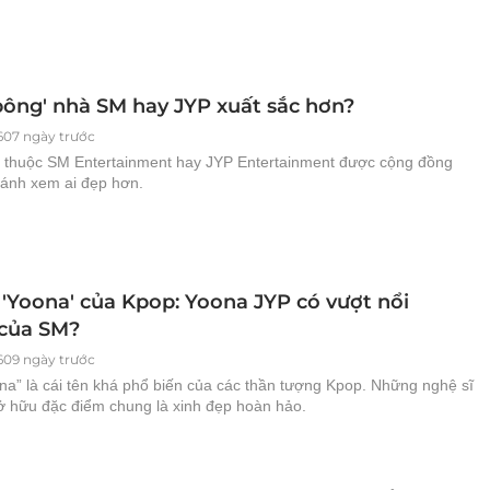
bông' nhà SM hay JYP xuất sắc hơn?
607 ngày trước
l thuộc SM Entertainment hay JYP Entertainment được cộng đồng
ánh xem ai đẹp hơn.
 'Yoona' của Kpop: Yoona JYP có vượt nổi
của SM?
609 ngày trước
na” là cái tên khá phổ biến của các thần tượng Kpop. Những nghệ sĩ
ở hữu đặc điểm chung là xinh đẹp hoàn hảo.