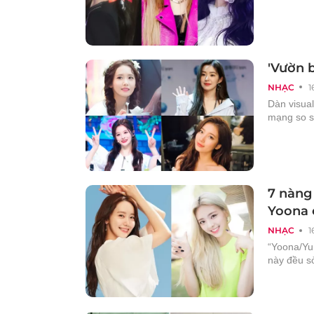
'Vườn 
NHẠC
1
Dàn visua
mạng so s
7 nàng
Yoona 
NHẠC
1
“Yoona/Yu
này đều s