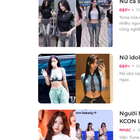
Nữ ca s
ĐẸP+
1
Yuna của n
nhiều ngư
công nghệ
Nữ ido
ĐẸP+
1
Nữ idol n
ngạc.
Người 
KCON 
NHẠC
1
Việc Yuna