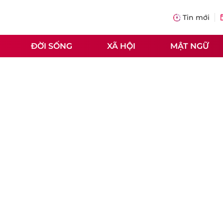
Tin mới
ĐỜI SỐNG
XÃ HỘI
MẬT NGỮ