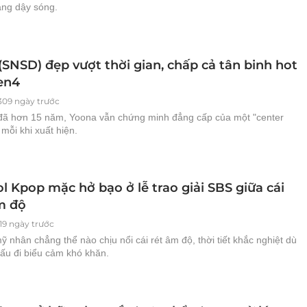
ng dậy sóng.
(SNSD) đẹp vượt thời gian, chấp cả tân binh hot
en4
309 ngày trước
đã hơn 15 năm, Yoona vẫn chứng minh đẳng cấp của một "center
mỗi khi xuất hiện.
l Kpop mặc hở bạo ở lễ trao giải SBS giữa cái
m độ
319 ngày trước
ỹ nhân chẳng thể nào chịu nổi cái rét âm độ, thời tiết khắc nghiệt dù
iấu đi biểu cảm khó khăn.