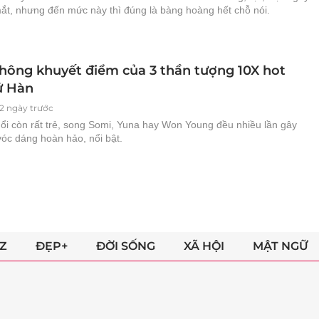
mắt, nhưng đến mức này thì đúng là bàng hoàng hết chỗ nói.
hông khuyết điểm của 3 thần tượng 10X hot
ứ Hàn
2 ngày trước
uổi còn rất trẻ, song Somi, Yuna hay Won Young đều nhiều lần gây
vóc dáng hoàn hảo, nổi bật.
Z
ĐẸP+
ĐỜI SỐNG
XÃ HỘI
MẬT NGỮ