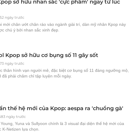
Kpop sở hữu nhan sắc 'cực phẩm' ngay từ lúc
352 ngày trước
hi mới chân ướt chân ráo vào ngành giải trí, dàn mỹ nhân Kpop này
ợc chú ý bởi nhan sắc xinh đẹp.
ol Kpop sở hữu cơ bụng số 11 gây sốt
373 ngày trước
c thân hình vạn người mê, đặc biệt cơ bụng số 11 đáng ngưỡng mộ,
l đã phải chăm chỉ tập luyện mỗi ngày.
hần thế hệ mới của Kpop: aespa ra 'chuồng gà'
583 ngày trước
oung, Yuna và Sullyoon chính là 3 visual đại diện thế hệ mới của
 K-Netizen lựa chọn.