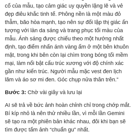
cổ của mẫu, tạo cảm giác uy quyền lặng lẽ và vẻ
đẹp điêu khắc tinh tế. Phông nền là một màu đỏ
thẫm, bão hòa mạnh, tạo nên sự đối lập thị giác ấn
tượng với làn da sáng và trang phục tối màu của
mẫu. Ánh sáng được chiếu theo một hướng nhất
định, tạo điểm nhấn ánh vàng ấm ở một bên khuôn
mặt, trong khi bên còn lại chìm trong bóng tối mềm
mại, làm nổi bật cấu trúc xương với độ chính xác
gần như kiến trúc. Người mẫu mặc vest đen lịch
lãm và áo sơ mi đen. Góc chụp nửa thân trên.”
Bước 3:
Chờ vài giây và lưu lại
AI sẽ trả về bức ảnh hoàn chỉnh chỉ trong chớp mắt.
Bí kíp nhỏ là nên thử nhiều lần, vì mỗi lần Gemini
sẽ tạo ra một phiên bản khác nhau, đôi khi bạn sẽ
tìm được tấm ảnh “chuẩn gu” nhất.