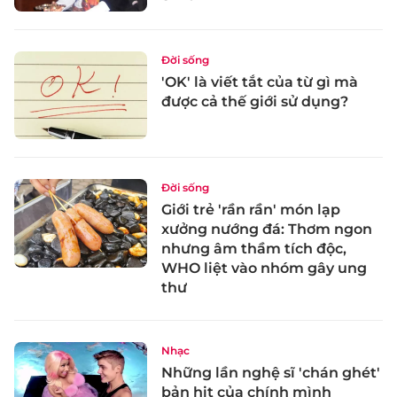
Đời sống
'OK' là viết tắt của từ gì mà
được cả thế giới sử dụng?
Đời sống
Giới trẻ 'rần rần' món lạp
xưởng nướng đá: Thơm ngon
nhưng âm thầm tích độc,
WHO liệt vào nhóm gây ung
thư
Nhạc
Những lần nghệ sĩ 'chán ghét'
bản hit của chính mình