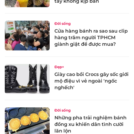
tay không kịp bán
Đời sống
Cửa hàng bánh ra sao sau clip
hàng trăm người TPHCM
giành giật để được mua?
Đẹp+
Giày cao bồi Crocs gây sốc giới
mộ điệu vì vẻ ngoài 'ngốc
nghếch'
Đời sống
Những pha trải nghiệm bánh
đồng xu khiến dân tình cười
lăn lộn