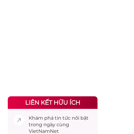
LIÊN KẾT HỮU ÍCH
Khám phá
tin tức
nổi bật
trong ngày cùng
VietNamNet