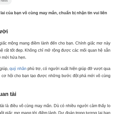
ai của bạn vô cùng may mắn, chuẩn bị nhận tin vui liên
ười
 giấc mộng mang điềm lành đến cho bạn. Chính giấc mơ này
hệ rất tốt đẹp. Không chỉ mở rộng được các mối quan hệ sẵn
ệ mới hứa hẹn.
 giúp,
quý nhân
phù trợ, có người xuất hiện giúp đỡ vượt qua
i cơ hội cho bạn tạo được những bước đột phá mới vô cùng
an tài
ài là điều vô cùng may mắn. Dù có nhiều người cảm thấy lo
 một giấc mơ mang tới điềm lành. Dự đoán trong tương lai bạn