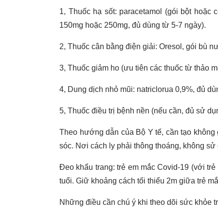
1, Thuốc hạ sốt: paracetamol (gói bột hoặc
150mg hoặc 250mg, đủ dùng từ 5-7 ngày).
2, Thuốc cân bằng điện giải: Oresol, gói bù nư
3, Thuốc giảm ho (ưu tiên các thuốc từ thảo mọ
4, Dung dịch nhỏ mũi: natriclorua 0,9%, đủ dùn
5, Thuốc điều trị bệnh nền (nếu cần, đủ sử du
Theo hướng dẫn của Bộ Y tế, cần tạo không gi
sóc. Nơi cách ly phải thông thoáng, không sử
Đeo khẩu trang: trẻ em mắc Covid-19 (với trẻ 
tuổi. Giữ khoảng cách tối thiểu 2m giữa trẻ 
Những điều cần chú ý khi theo dõi sức khỏe t