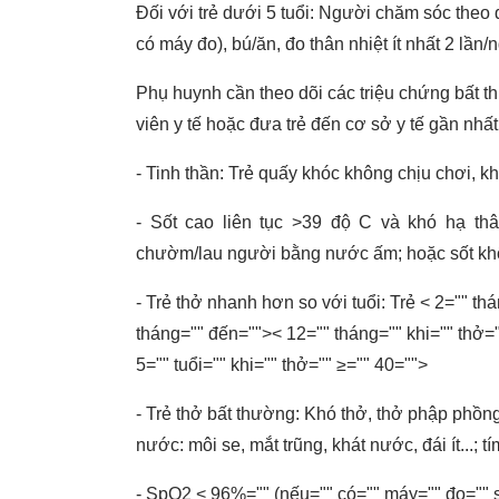
Đối với trẻ dưới 5 tuổi: Người chăm sóc theo 
có máy đo), bú/ăn, đo thân nhiệt ít nhất 2 lần/
Phụ huynh cần theo dõi các triệu chứng bất thươ
viên y tế hoặc đưa trẻ đến cơ sở y tế gần nhâ
- Tinh thần: Trẻ quấy khóc không chịu chơi, kh
- Sốt cao liên tục >39 độ C và khó hạ t
chườm/lau người bằng nước ấm; hoặc sốt khôn
- Trẻ thở nhanh hơn so với tuổi: Trẻ < 2="" thá
tháng="" đến="">< 12="" tháng="" khi="" thở=""
5="" tuổi="" khi="" thở="" ≥="" 40="">
- Trẻ thở bất thường: Khó thở, thở phập phồng
nước: môi se, mắt trũng, khát nước, đái ít...; tím
- SpO2 < 96%="" (nếu="" có="" máy="" đo="" s