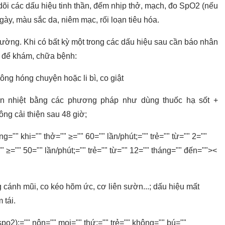
dõi các dấu hiệu tinh thần, đếm nhịp thở, mạch, đo SpO2 (nếu
ngày, màu sắc da, niêm mạc, rối loạn tiêu hóa.
̀ng. Khi có bất kỳ một trong các dấu hiệu sau cần báo nhân
́t để khám, chữa bệnh:
ông hóng chuyện hoặc li bì, co giật
hân nhiệt bằng các phương pháp như dùng thuốc hạ sốt +
g cải thiện sau 48 giờ;
ng="" khi="" thở="" ≥="" 60="" lần/phút;="" trẻ="" từ="" 2=""
 ≥="" 50="" lần/phút;="" trẻ="" từ="" 12="" tháng="" đến=""><
 cánh mũi, co kéo hõm ức, cơ liên sườn...; dấu hiệu mất
 tái.
po2);="" nôn="" mọi="" thứ;="" trẻ="" không="" bú=""