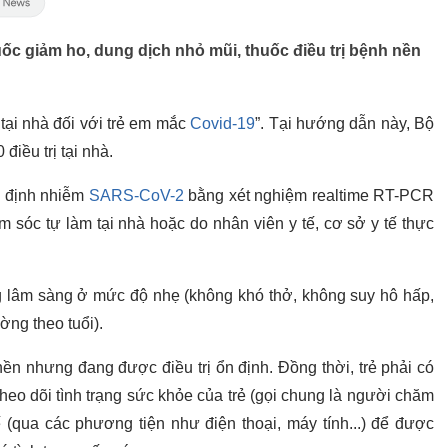
uốc giảm ho, dung dịch nhỏ mũi, thuốc điều trị bệnh nền
̣i nhà đối với trẻ em mắc
Covid-19
”. Tại hướng dẫn này, Bộ
 điều trị tại nhà.
g định nhiễm
SARS-CoV-2
bằng xét nghiệm realtime RT-PCR
́c tự làm tại nhà hoặc do nhân viên y tế, cơ sở y tế thực
g lâm sàng ở mức độ nhẹ (không khó thở, không suy hô hấp,
ờng theo tuổi).
ền nhưng đang được điều trị ổn định. Đồng thời, trẻ phải có
theo dõi tình trạng sức khỏe của trẻ (gọi chung là người chăm
ế (qua các phương tiện như điện thoại, máy tính...) để được