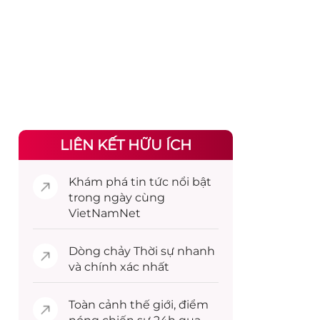
LIÊN KẾT HỮU ÍCH
Khám phá
tin tức
nổi bật
trong ngày cùng
VietNamNet
Dòng chảy
Thời sự
nhanh
và chính xác nhất
Toàn cảnh
thế giới
, điểm