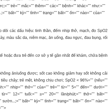
c;="" trẻ="" mắc="" thêm="" các="" bệnh="" khác="" như:=""
.;="" bất="" kỳ="" tình="" trạng="" bất="" ổn="" nào="" của=""
eo dõi các dấu hiệu: tinh thần, đếm nhịp thở, mạch, đo SpO2
ngày, màu sắc da, niêm mạc, ăn uống, đau ngực, đau bụng, rối
tế hoặc đưa trẻ đến cơ sở y tế gần nhất để khám, chữa bệnh
không ăn/uống được; sốt cao không giảm hay sốt không cải
 tiêu chảy; trẻ mệt, không chịu chơi; SpO2 < 96%="" (nếu=""
h:="" nhịp="" thở="" của="" trẻ="" từ="" 5="" đến="" dưới=""
" từ="" 12="" tuổi:="" ≥="" 20="" lần/phút;="" thở="" bất=""
 sườn...;="" bất="" kỳ="" tình="" trạng="" bất="" ổn="" nào=""
="">