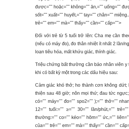
được="" hoặc="" không="" ăn,="" uống="" đượ
sốt="" xuất="" huyết,="" tay="" chân="" miệng..
trẻ="" em="" mà="" thấy="" cần="" cấp="">
Đối với trẻ từ 5 tuổi trở lên: Cha mẹ cần th
(nếu có máy đo), đo thân nhiệt ít nhất 2 lần/
loạn tiêu hóa, mất khứu giác, thính giác.
Triệu chứng bất thường cần báo nhân viên y 
khi có bất kỳ một trong các dấu hiệu sau:
Cảm giác khó thở; ho thành cơn không dứt; 
thiện sau 48 giờ; nôn mọi thứ; đau tức ngực;
có="" máy="" đo="" spo2="" );="" thở="" nhan
12="" tuổi:="" ≥="" 30="" lần/phút,="" trẻ="
thường:="" co="" kéo="" hõm="" ức,="" liên=""
của="" trẻ="" em="" mà="" thấy="" cần="" cấp