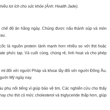
nhiều lợi ích cho sức khỏe (Ảnh: Health Jade).
ng chế độ ăn hằng ngày. Chúng được nấu thành súp và món
rau.
cốc là nguồn protein lành mạnh hơn nhiều so với thịt hoặc
ate phức tạp. Và cuối cùng, chúng rẻ, linh hoạt và cho phép
 mì đối với người Pháp và khoai tây đối với người Đông Âu.
người Mỹ ngày nay.
 phụ nổi tiếng vì giúp bảo vệ tim. Các nghiên cứu cho thấy
 cho thịt có mức cholesterol và triglyceride thấp hơn, giúp