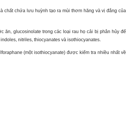
 là chất chứa lưu huỳnh tạo ra mùi thơm hăng và vị đắng của
ức ăn, glucosinolate trong các loại rau họ cải bị phân hủy để
indoles, nitriles, thiocyanates và isothiocyanates.
ulforaphane (một isothiocyanate) được kiểm tra nhiều nhất về