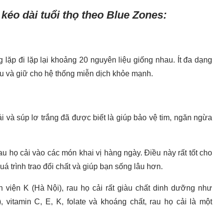
kéo dài tuổi thọ theo Blue Zones:
ặp đi lặp lại khoảng 20 nguyên liệu giống nhau. Ít đa dạng
u và giữ cho hệ thống miễn dịch khỏe mạnh.
i và súp lơ trắng đã được biết là giúp bảo vệ tim, ngăn ngừa
au họ cải vào các món khai vị hàng ngày. Điều này rất tốt cho
á trình trao đổi chất và giúp bạn sống lâu hơn.
viện K (Hà Nội), rau họ cải rất giàu chất dinh dưỡng như
), vitamin C, E, K, folate và khoáng chất, rau họ cải là một