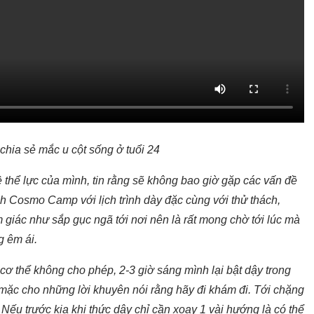
chia sẻ mắc u cột sống ở tuổi 24
về thể lực của mình, tin rằng sẽ không bao giờ gặp các vấn đề
nh Cosmo Camp với lịch trình dày đặc cùng với thử thách,
m giác như sắp gục ngã tới nơi nên là rất mong chờ tới lúc mà
g êm ái.
ì cơ thể không cho phép, 2-3 giờ sáng mình lại bật dậy trong
, mặc cho những lời khuyên nói rằng hãy đi khám đi. Tới chặng
ếu trước kia khi thức dậy chỉ cần xoay 1 vài hướng là có thể