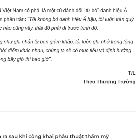
ũ Việt Nam có phải là một cú đánh đổi "từ bỏ" danh hiệu Á
n phân trần:
"Tôi không bỏ danh hiệu Á hậu, tôi luôn trân quý
 nào cũng vậy, thái độ phải đi trước trình độ.
g như ghi nhận từ ban giám khảo, tôi luôn ghi nhớ trong lòng
hời điểm khác nhau, chúng ta sẽ có mục tiêu và định hướng
g bây giờ thì bao giờ".
T/L
Theo Thương Trường
 ra sau khi công khai phẫu thuật thẩm mỹ