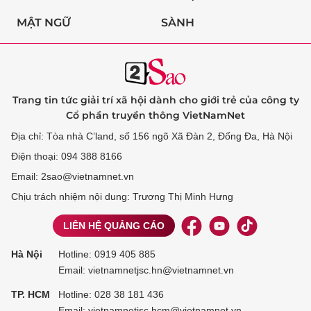
MẬT NGỮ
SÀNH
Trang tin tức giải trí xã hội dành cho giới trẻ của công ty
Cổ phần truyền thông VietNamNet
Địa chỉ: Tòa nhà C’land, số 156 ngõ Xã Đàn 2, Đống Đa, Hà Nội
Điện thoại: 094 388 8166
Email: 2sao@vietnamnet.vn
Chịu trách nhiệm nội dung: Trương Thị Minh Hưng
LIÊN HỆ QUẢNG CÁO
Hà Nội
Hotline:
0919 405 885
Email: vietnamnetjsc.hn@vietnamnet.vn
TP. HCM
Hotline:
028 38 181 436
Email: vietnamnetjsc.hcm@vietnamnet.vn