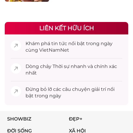
LIÊN KẾT HỮU ÍCH
Khám phá
tin tức
nổi bật trong ngày
cùng VietNamNet
Dòng chảy
Thời sự
nhanh và chính xác
nhất
Đừng bỏ lỡ các câu chuyện
giải trí
nổi
bật trong ngày
SHOWBIZ
ĐẸP+
ĐỜI SỐNG
XÃ HỘI