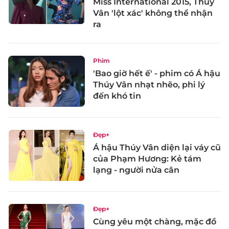
Miss International 2015, Thúy
Vân 'lột xác' không thể nhận
ra
Phim
'Bao giờ hết ế' - phim có Á hậu
Thúy Vân nhạt nhẽo, phi lý
đến khó tin
Đẹp+
Á hậu Thúy Vân diện lại váy cũ
của Phạm Hương: Kẻ tám
lạng - người nửa cân
Đẹp+
Cùng yêu một chàng, mặc đồ