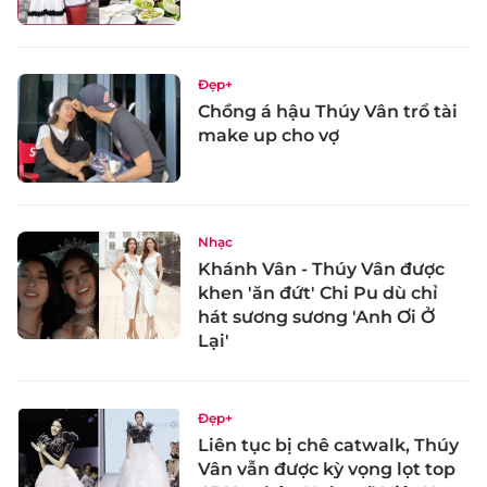
Đẹp+
Chồng á hậu Thúy Vân trổ tài
make up cho vợ
Nhạc
Khánh Vân - Thúy Vân được
khen 'ăn đứt' Chi Pu dù chỉ
hát sương sương 'Anh Ơi Ở
Lại'
Đẹp+
Liên tục bị chê catwalk, Thúy
Vân vẫn được kỳ vọng lọt top