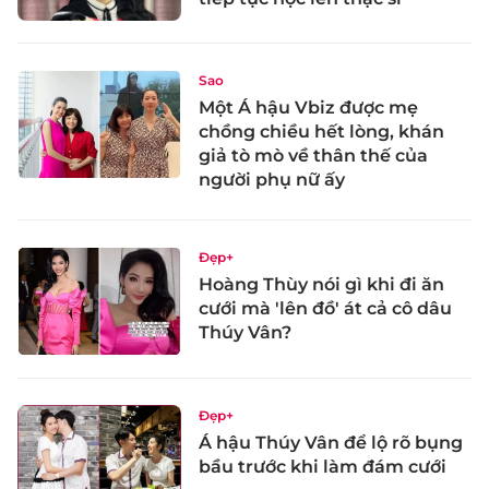
Sao
Một Á hậu Vbiz được mẹ
chồng chiều hết lòng, khán
giả tò mò về thân thế của
người phụ nữ ấy
Đẹp+
Hoàng Thùy nói gì khi đi ăn
cưới mà 'lên đồ' át cả cô dâu
Thúy Vân?
Đẹp+
Á hậu Thúy Vân để lộ rõ bụng
bầu trước khi làm đám cưới