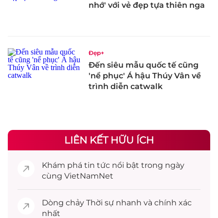
nhớ' với vẻ đẹp tựa thiên nga
Đẹp+
Đến siêu mẫu quốc tế cũng
'nể phục' Á hậu Thúy Vân về
trình diễn catwalk
LIÊN KẾT HỮU ÍCH
Khám phá
tin tức
nổi bật trong ngày
cùng VietNamNet
Dòng chảy
Thời sự
nhanh và chính xác
nhất