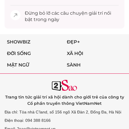
Đừng bỏ lỡ các câu chuyện
giải trí
nổi
bật trong ngày
SHOWBIZ
ĐẸP+
ĐỜI SỐNG
XÃ HỘI
MẬT NGỮ
SÀNH
Trang tin tức giải trí xã hội dành cho giới trẻ của công ty
Cổ phần truyền thông VietNamNet
Địa chỉ: Tòa nhà C’land, số 156 ngõ Xã Đàn 2, Đống Đa, Hà Nội
Điện thoại: 094 388 8166
Email: 2sao@vietnamnet.vn