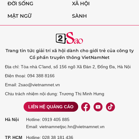
ĐỜI SỐNG
XÃ HỘI
MẬT NGỮ
SÀNH
Trang tin tức giải trí xã hội dành cho giới trẻ của công ty
Cổ phần truyền thông VietNamNet
Địa chỉ: Tòa nhà C’land, số 156 ngõ Xã Đàn 2, Đống Đa, Hà Nội
Điện thoại: 094 388 8166
Email: 2sao@vietnamnet.vn
Chịu trách nhiệm nội dung: Trương Thị Minh Hưng
LIÊN HỆ QUẢNG CÁO
Hà Nội
Hotline:
0919 405 885
Email: vietnamnetjsc.hn@vietnamnet.vn
TP. HCM
Hotline:
028 38 181 436