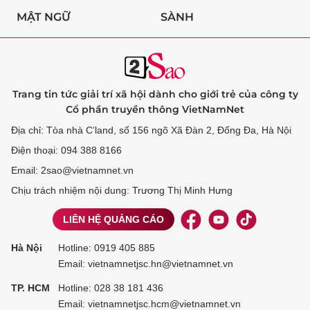
MẬT NGỮ
SÀNH
Trang tin tức giải trí xã hội dành cho giới trẻ của công ty
Cổ phần truyền thông VietNamNet
Địa chỉ: Tòa nhà C’land, số 156 ngõ Xã Đàn 2, Đống Đa, Hà Nội
Điện thoại: 094 388 8166
Email: 2sao@vietnamnet.vn
Chịu trách nhiệm nội dung: Trương Thị Minh Hưng
LIÊN HỆ QUẢNG CÁO
Hà Nội
Hotline:
0919 405 885
Email: vietnamnetjsc.hn@vietnamnet.vn
TP. HCM
Hotline:
028 38 181 436
Email: vietnamnetjsc.hcm@vietnamnet.vn