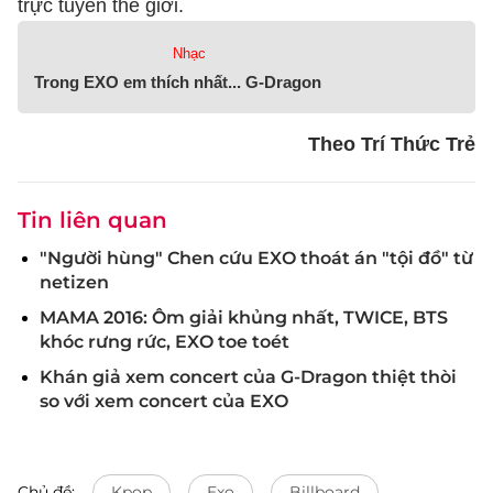
trực tuyến thế giới.
Nhạc
Trong EXO em thích nhất... G-Dragon
Theo Trí Thức Trẻ
Tin liên quan
"Người hùng" Chen cứu EXO thoát án "tội đồ" từ
netizen
MAMA 2016: Ôm giải khủng nhất, TWICE, BTS
khóc rưng rức, EXO toe toét
Khán giả xem concert của G-Dragon thiệt thòi
so với xem concert của EXO
Chủ đề:
Kpop
Exo
Billboard