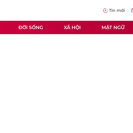
Tin mới
ĐỜI SỐNG
XÃ HỘI
MẬT NGỮ