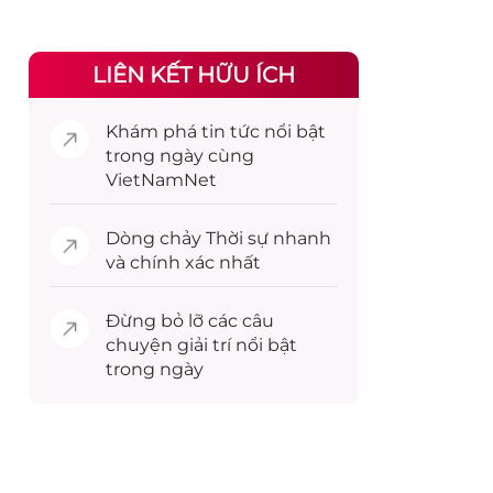
LIÊN KẾT HỮU ÍCH
Khám phá
tin tức
nổi bật
trong ngày cùng
VietNamNet
Dòng chảy
Thời sự
nhanh
và chính xác nhất
Đừng bỏ lỡ các câu
chuyện
giải trí
nổi bật
trong ngày