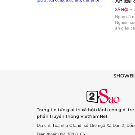
Ăn sai
XÃ HỘI
Ngay cả nh
Nghiên cứu
ăn giàu c
SHOWBI
Trang tin tức giải trí xã hội dành cho giới tr
phần truyền thông VietNamNet
Địa chỉ: Tòa nhà C’land, số 156 ngõ Xã Đàn 2, Đốn
Điện thoại: 094 388 8166