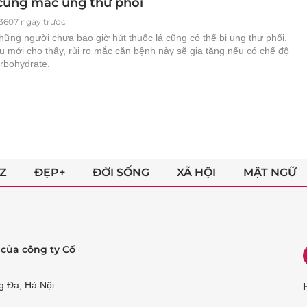
 cũng mắc ung thư phổi
3607 ngày trước
ững người chưa bao giờ hút thuốc lá cũng có thể bị ung thư phổi.
 mới cho thấy, rủi ro mắc căn bệnh này sẽ gia tăng nếu có chế độ
arbohydrate.
Z
ĐẸP+
ĐỜI SỐNG
XÃ HỘI
MẬT NGỮ
ẻ của công ty Cổ
g Đa, Hà Nội