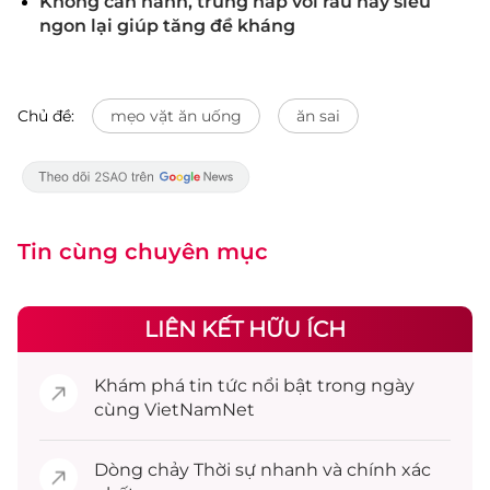
Không cần hành, trứng hấp với rau này siêu
ngon lại giúp tăng đề kháng
Chủ đề:
mẹo vặt ăn uống
ăn sai
Tin cùng chuyên mục
LIÊN KẾT HỮU ÍCH
Khám phá
tin tức
nổi bật trong ngày
cùng VietNamNet
Dòng chảy
Thời sự
nhanh và chính xác