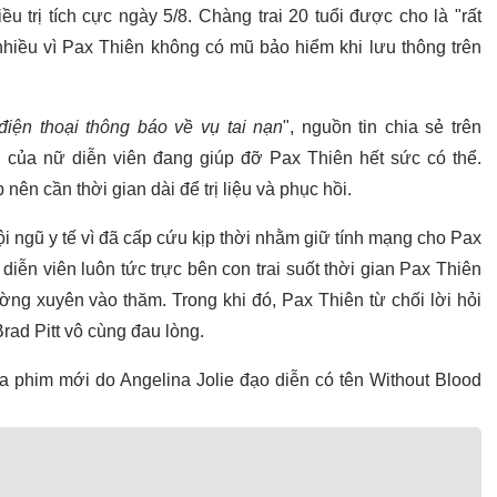
 trị tích cực ngày 5/8. Chàng trai 20 tuổi được cho là "rất
nhiều vì Pax Thiên không có mũ bảo hiểm khi lưu thông trên
 điện thoại thông báo về vụ tai nạn
", nguồn tin chia sẻ trên
của nữ diễn viên đang giúp đỡ Pax Thiên hết sức có thể.
nên cần thời gian dài để trị liệu và phục hồi.
i ngũ y tế vì đã cấp cứu kịp thời nhằm giữ tính mạng cho Pax
iễn viên luôn tức trực bên con trai suốt thời gian Pax Thiên
ờng xuyên vào thăm. Trong khi đó, Pax Thiên từ chối lời hỏi
rad Pitt vô cùng đau lòng.
 phim mới do Angelina Jolie đạo diễn có tên Without Blood