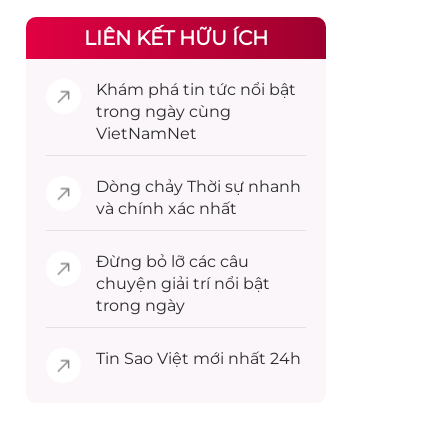
LIÊN KẾT HỮU ÍCH
Khám phá
tin tức
nổi bật
trong ngày cùng
VietNamNet
Dòng chảy
Thời sự
nhanh
và chính xác nhất
Đừng bỏ lỡ các câu
chuyện
giải trí
nổi bật
trong ngày
Tin
Sao Việt
mới nhất 24h