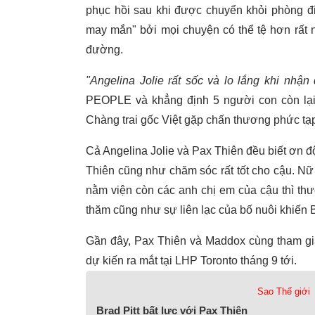
phục hồi sau khi được chuyển khỏi phòng điều
may mắn" bởi mọi chuyện có thể tệ hơn rất 
đường.
"Angelina Jolie rất sốc và lo lắng khi nhận
PEOPLE và khẳng định 5 người con còn lại 
Chàng trai gốc Việt gặp chấn thương phức tạp 
Cả Angelina Jolie và Pax Thiên đều biết ơn độ
Thiên cũng như chăm sóc rất tốt cho cậu. Nữ d
nằm viện còn các anh chị em của cậu thì thư
thăm cũng như sự liên lạc của bố nuôi khiến B
Gần đây, Pax Thiên và Maddox cùng tham gia
dự kiến ra mắt tại LHP Toronto tháng 9 tới.
Sao Thế giới
Brad Pitt bất lực với Pax Thiên