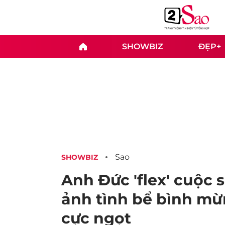
SHOWBIZ
ĐẸP+
Sao
SHOWBIZ
Anh Đức 'flex' cuộc
ảnh tình bể bình mừn
cực ngọt