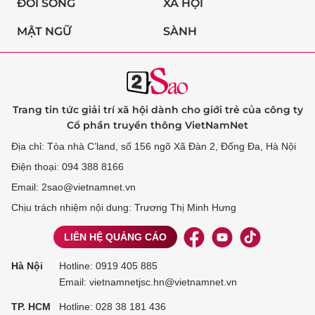
ĐỜI SỐNG
XÃ HỘI
MẬT NGỮ
SÀNH
Trang tin tức giải trí xã hội dành cho giới trẻ của công ty
Cổ phần truyền thông VietNamNet
Địa chỉ: Tòa nhà C’land, số 156 ngõ Xã Đàn 2, Đống Đa, Hà Nội
Điện thoại: 094 388 8166
Email: 2sao@vietnamnet.vn
Chịu trách nhiệm nội dung: Trương Thị Minh Hưng
LIÊN HỆ QUẢNG CÁO
Hà Nội
Hotline:
0919 405 885
Email: vietnamnetjsc.hn@vietnamnet.vn
TP. HCM
Hotline:
028 38 181 436