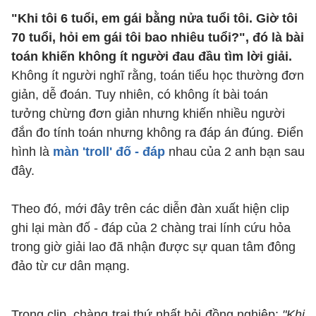
"Khi tôi 6 tuổi, em gái bằng nửa tuổi tôi. Giờ tôi
70 tuổi, hỏi em gái tôi bao nhiêu tuổi?", đó là bài
toán khiến không ít người đau đầu tìm lời giải.
Không ít người nghĩ rằng, toán tiểu học thường đơn
giản, dễ đoán. Tuy nhiên, có không ít bài toán
tưởng chừng đơn giản nhưng khiến nhiều người
đắn đo tính toán nhưng không ra đáp án đúng. Điển
hình là
màn 'troll' đố - đáp
nhau của 2 anh bạn sau
đây.
Theo đó, mới đây trên các diễn đàn xuất hiện clip
ghi lại màn đố - đáp của 2 chàng trai lính cứu hỏa
trong giờ giải lao đã nhận được sự quan tâm đông
đảo từ cư dân mạng.
Trong clip, chàng trai thứ nhất hỏi đồng nghiệp:
"Khi