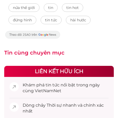
nửa thế giới
tin
tin hot
đứng hình
tin tức
hài hước
Tin cùng chuyên mục
LIÊN KẾT HỮU ÍCH
Khám phá
tin tức
nổi bật trong ngày
cùng VietNamNet
Dòng chảy
Thời sự
nhanh và chính xác
nhất