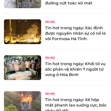
đường nứt toác 40 mét
Xã Hội
Tin hot trong ngày: Xác định
được nguyên nhân sự cố nổ lò
vôi Formosa Hà Tĩnh
Xã Hội
Tin hot trong ngày: Khởi tố vụ
sốc phản vệ khiến 7 người tử
vong ở Hòa Bình
Xã Hội
Tin hot trong ngày: Xế hộp
mất phanh lao xuống vực, bốc
cháy dữ dội