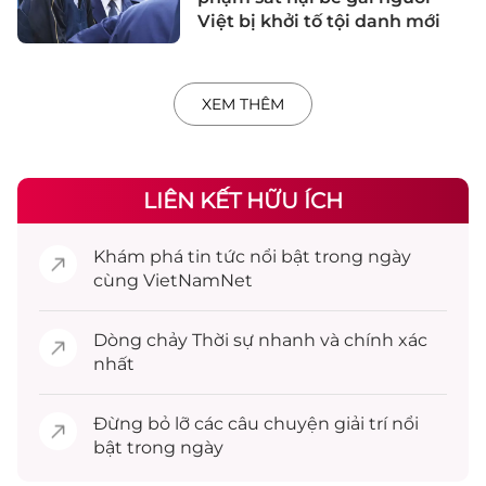
Việt bị khởi tố tội danh mới
XEM THÊM
LIÊN KẾT HỮU ÍCH
Khám phá
tin tức
nổi bật trong ngày
cùng VietNamNet
Dòng chảy
Thời sự
nhanh và chính xác
nhất
Đừng bỏ lỡ các câu chuyện
giải trí
nổi
bật trong ngày