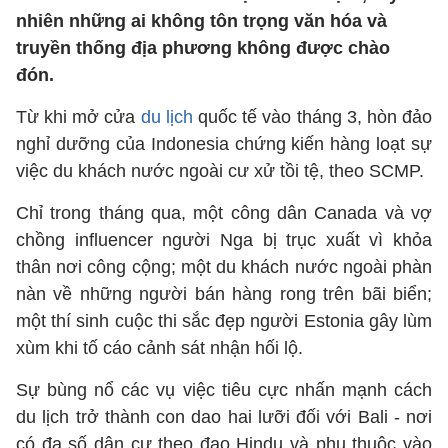
nhiên những ai không tôn trọng văn hóa và
truyền thống địa phương không được chào
đón.
Từ khi mở cửa
du lịch
quốc tế vào tháng 3, hòn đảo
nghỉ dưỡng của Indonesia chứng kiến ​​hàng loạt sự
việc du khách nước ngoài cư xử tồi tệ, theo SCMP.
Chỉ trong tháng qua, một công dân Canada và vợ
chồng influencer người Nga bị trục xuất vì khỏa
thân nơi công cộng; một du khách nước ngoài phàn
nàn về những người bán hàng rong trên bãi biển;
một thí sinh cuộc thi sắc đẹp người Estonia gây lùm
xùm khi tố cáo cảnh sát nhận hối lộ.
Sự bùng nổ các vụ việc tiêu cực nhấn mạnh cách
du lịch trở thành con dao hai lưỡi đối với Bali - nơi
có đa số dân cư theo đạo Hindu và phụ thuộc vào