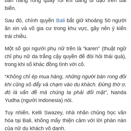
bán hàng rong quấy rối khi đang đi dạo trên bãi
biển.
Sau đó, chính quyền
Bali
bắt giữ khoảng 50 người
ăn xin và vô gia cư trong khu vực, gây nên ý kiến
trái chiều.
Một số gọi người phụ nữ trên là “karen” (thuật ngữ
chỉ phụ nữ da trắng cậy quyền để đòi hỏi thái quá),
trong khi số khác đồng tình với cô.
“
Không chỉ ép mua hàng, những người bán rong đôi
khi cũng xô đẩy và chạm vào du khách. Đừng thờ ơ,
đó là vấn đề mà chúng ta phải đối mặt”
, Nanda
Yudha (người Indonesia) nói.
Tuy nhiên, Kelli Swazey, nhà nhân chủng học văn
hóa tại Bali, không mấy thiện cảm với lời phàn nàn
của nữ du khách vô danh.