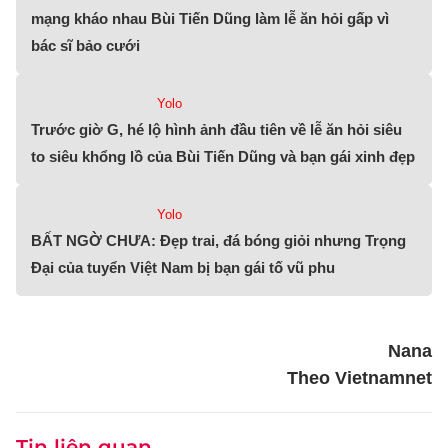
mạng kháo nhau Bùi Tiến Dũng làm lễ ăn hỏi gấp vì
bác sĩ bảo cưới
Yolo
Trước giờ G, hé lộ hình ảnh đầu tiên về lễ ăn hỏi siêu
to siêu khổng lồ của Bùi Tiến Dũng và bạn gái xinh đẹp
Yolo
BẤT NGỜ CHƯA: Đẹp trai, đá bóng giỏi nhưng Trọng
Đại của tuyển Việt Nam bị bạn gái tố vũ phu
Nana
Theo Vietnamnet
Tin liên quan