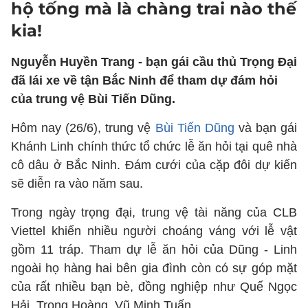
hộ tống mà là chàng trai nào thế
kia!
Nguyễn Huyền Trang - bạn gái cầu thủ Trọng Đại
đã lái xe về tận Bắc Ninh để tham dự đám hỏi
của trung vệ Bùi Tiến Dũng.
Hôm nay (26/6), trung vệ
Bùi Tiến Dũng
và bạn gái
Khánh Linh chính thức tổ chức lễ ăn hỏi tại quê nhà
cô dâu ở Bắc Ninh. Đám cưới của cặp đôi dự kiến
sẽ diễn ra vào năm sau.
Trong ngày trọng đại, trung vệ tài năng của CLB
Viettel khiến nhiều người choáng váng với lễ vật
gồm 11 tráp. Tham dự lễ ăn hỏi của Dũng - Linh
ngoài họ hàng hai bên gia đình còn có sự góp mặt
của rất nhiều bạn bè, đồng nghiệp như Quế Ngọc
Hải, Trọng Hoàng, Vũ Minh Tuấn,...