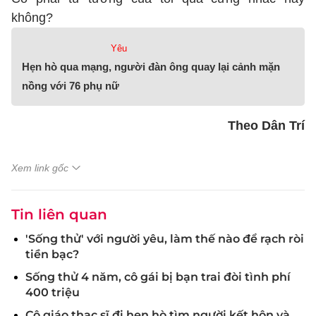
không?
Yêu
Hẹn hò qua mạng, người đàn ông quay lại cảnh mặn
nồng với 76 phụ nữ
Theo Dân Trí
Xem link gốc
Tin liên quan
'Sống thử' với người yêu, làm thế nào để rạch ròi
tiền bạc?
Sống thử 4 năm, cô gái bị bạn trai đòi tình phí
400 triệu
Cô giáo thạc sĩ đi hẹn hò tìm người kết hôn và