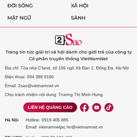
ĐỜI SỐNG
XÃ HỘI
MẬT NGỮ
SÀNH
Trang tin tức giải trí xã hội dành cho giới trẻ của công ty
Cổ phần truyền thông VietNamNet
Địa chỉ: Tòa nhà C’land, số 156 ngõ Xã Đàn 2, Đống Đa, Hà Nội
Điện thoại: 094 388 8166
Email: 2sao@vietnamnet.vn
Chịu trách nhiệm nội dung: Trương Thị Minh Hưng
LIÊN HỆ QUẢNG CÁO
Hà Nội
Hotline:
0919 405 885
Email: vietnamnetjsc.hn@vietnamnet.vn