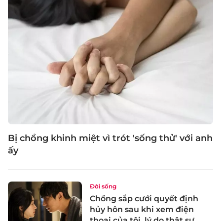
Bị chồng khinh miệt vì trót 'sống thử' với anh
ấy
Đời sống
Chồng sắp cưới quyết định
hủy hôn sau khi xem điện
thoại của tôi, lý do thật sự