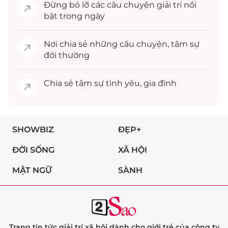
Đừng bỏ lỡ các câu chuyện
giải trí
nổi
bật trong ngày
Nơi chia sẻ những câu chuyện,
tâm sự
đời thường
Chia sẻ
tâm sự
tình yêu, gia đình
SHOWBIZ
ĐẸP+
ĐỜI SỐNG
XÃ HỘI
MẬT NGỮ
SÀNH
Trang tin tức giải trí xã hội dành cho giới trẻ của công ty