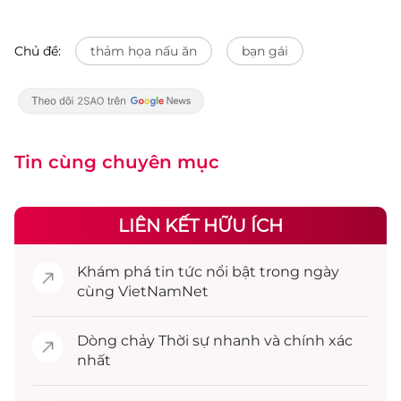
Chủ đề:
thảm họa nấu ăn
bạn gái
Tin cùng chuyên mục
LIÊN KẾT HỮU ÍCH
Khám phá
tin tức
nổi bật trong ngày
cùng VietNamNet
Dòng chảy
Thời sự
nhanh và chính xác
nhất