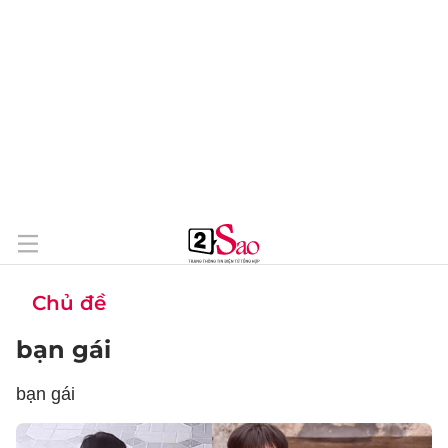
Chủ đề
bạn gái
bạn gái