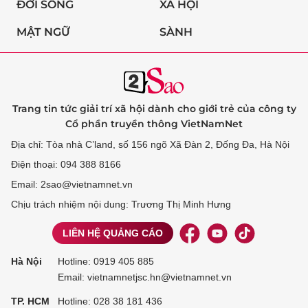
ĐỜI SỐNG
XÃ HỘI
MẬT NGỮ
SÀNH
Trang tin tức giải trí xã hội dành cho giới trẻ của công ty
Cổ phần truyền thông VietNamNet
Địa chỉ: Tòa nhà C’land, số 156 ngõ Xã Đàn 2, Đống Đa, Hà Nội
Điện thoại: 094 388 8166
Email: 2sao@vietnamnet.vn
Chịu trách nhiệm nội dung: Trương Thị Minh Hưng
LIÊN HỆ QUẢNG CÁO
Hà Nội
Hotline:
0919 405 885
Email: vietnamnetjsc.hn@vietnamnet.vn
TP. HCM
Hotline:
028 38 181 436