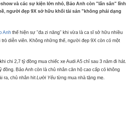
show và các sự kiện lớn nhỏ, Bảo Anh còn "lấn sân" lĩnh
hề, người đẹp 9X sở hữu khối tài sản "không phải dạng
o Anh
thể hiện sự "đa zi năng" khi vừa là ca sĩ sở hữu nhiều
ai trò diễn viên. Không những thế, người đẹp 9X còn có một
i chi 2,7 tỷ đồng mua chiếc xe Audi A5 chỉ sau 3 năm đi hát.
 tỷ đồng. Bảo Anh còn là chủ nhân căn hộ cao cấp có không
i ra, chủ nhân
hit
Lười Yêu
từng mua nhà tặng mẹ.