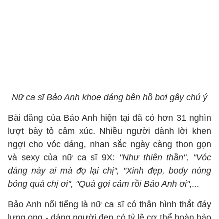
Nữ ca sĩ Bảo Anh khoe dáng bên hồ bơi gây chú ý
Bài đăng của Bảo Anh hiện tại đã có hơn 31 nghìn
lượt bày tỏ cảm xúc. Nhiều người dành lời khen
ngợi cho vóc dáng, nhan sắc ngày càng thon gọn
và sexy của nữ ca sĩ 9X:
"Như thiên thần", "Vóc
dáng này ai mà đọ lại chị", "Xinh đẹp, body nóng
bỏng quá chị ơi", "Quá gợi cảm rồi Bảo Anh ơi",...
Bảo Anh nổi tiếng là nữ ca sĩ có thân hình thắt đáy
lưng ong - dáng người đẹp có tỷ lệ cơ thể hoàn hảo