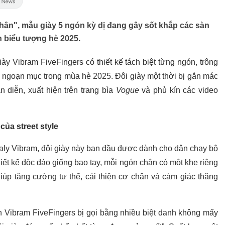
hân", mẫu giày 5 ngón kỳ dị đang gây sốt khắp các sàn
h biểu tượng hè 2025.
iày Vibram FiveFingers có thiết kế tách biệt từng ngón, trông
y ngoạn mục trong mùa hè 2025. Đôi giày một thời bị gắn mác
n diễn, xuất hiện trên trang bìa
Vogue
và phủ kín các video
ủa street style
taly Vibram, đôi giày này ban đầu được dành cho dân chạy bộ
thiết kế độc đáo giống bao tay, mỗi ngón chân có một khe riêng
iúp tăng cường tư thế, cải thiện cơ chân và cảm giác thăng
iến Vibram FiveFingers bị gọi bằng nhiều biệt danh không mấy