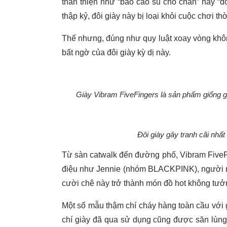
thân thiện như “bao cao su cho chân” hay “đ
thập kỷ, đôi giày này bị loại khỏi cuộc chơi th
Thế nhưng, đúng như quy luật xoay vòng khôn
bất ngờ của đôi giày kỳ dị này.
Giày Vibram FiveFingers là sản phẩm giống gă
Đôi giày gây tranh cãi nhất
Từ sàn catwalk đến đường phố, Vibram FiveF
điệu như Jennie (nhóm BLACKPINK), người mẫ
cười chê này trở thành món đồ hot không tưở
Một số mẫu thậm chí cháy hàng toàn cầu với g
chí giày đã qua sử dụng cũng được săn lùng 