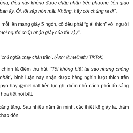
ông, điều này không được chấp nhận trên phương tiện giao
bạn ấy. Ôi, tôi sắp nôn mất. Không, hãy cởi chúng ra đi".
mỗi lần mang giày 5 ngón, cô đều phải “giải thích” với người
 mọi người chấp nhận giày của tôi vậy"
.
"chủ nghĩa chạy chân trần". (Ảnh: @melinaft / TikTok)
 chính là điểm thu hút.
“Tôi không biết tại sao nhưng chúng
 nhất",
bình luận này nhận được hàng nghìn lượt thích trên
ypyo hay @melinaft liên tục ghi điểm nhờ cách phối đồ sáng
ọa tiết nổi bật.
ng tăng. Sau nhiều năm ẩn mình, các thiết kế giày lạ, thậm
chào đón.