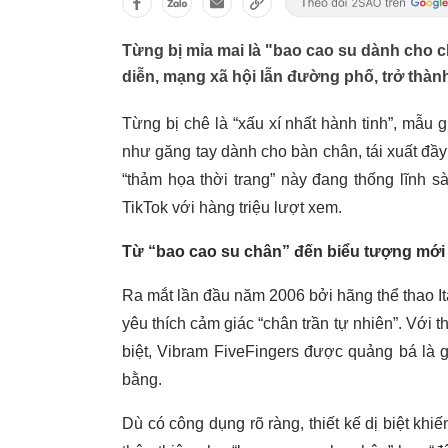
Từng bị mỉa mai là "bao cao su dành cho c
diễn, mạng xã hội lẫn đường phố, trở thàn
Từng bị chê là “xấu xí nhất hành tinh”, mẫu g
như găng tay dành cho bàn chân, tái xuất đầ
“thảm họa thời trang” này đang thống lĩnh sà
TikTok với hàng triệu lượt xem.
Từ “bao cao su chân” đến biểu tượng mới c
Ra mắt lần đầu năm 2006 bởi hãng thể thao I
yêu thích cảm giác “chân trần tự nhiên”. Với 
biệt, Vibram FiveFingers được quảng bá là g
bằng.
Dù có công dụng rõ ràng, thiết kế dị biệt kh