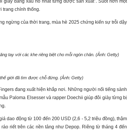
ôi giày đáng xấu hổ nhất từng được sản xuất”. Suốt hơn một
ời trang chính thống.
g ngừng của thời trang, mùa hè 2025 chứng kiến sự trỗi dậy
ng tay với các khe riêng biệt cho mỗi ngón chân. (Ảnh: Getty)
 thế giới đã tìm được chỗ đứng. (Ảnh: Getty)
ingers đang xuất hiện khắp nơi. Những người nổi tiếng sành
u Paloma Elsesser và rapper Doechii giúp đôi giày từng bị
ng.
iá dao động từ 100 đến 200 USD (2,6 - 5,2 triệu đồng), thậm
ráo riết trên các nền tảng như Depop. Riêng từ tháng 4 đến