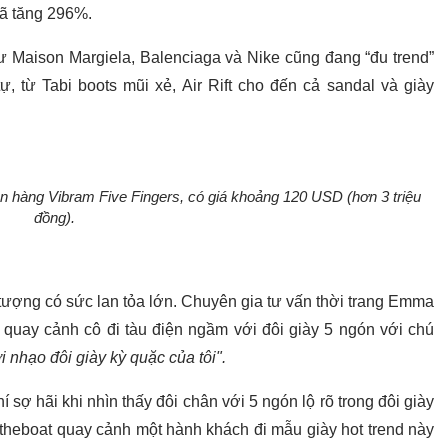
đã tăng 296%.
ư Maison Margiela, Balenciaga và Nike cũng đang “đu trend”
 từ Tabi boots mũi xẻ, Air Rift cho đến cả sandal và giày
n hàng Vibram Five Fingers, có giá khoảng 120 USD (hơn 3 triệu
đồng).
 tượng có sức lan tỏa lớn. Chuyên gia tư vấn thời trang Emma
 quay cảnh cô đi tàu điện ngầm với đôi giày 5 ngón với chú
 nhạo đôi giày kỳ quặc của tôi".
 sợ hãi khi nhìn thấy đôi chân với 5 ngón lộ rõ trong đôi giày
etheboat quay cảnh một hành khách đi mẫu giày hot trend này