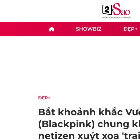
SHOWBIZ
ĐẸP+
ĐẸP+
Bắt khoảnh khắc Vư
(Blackpink) chung k
netizen xuýt xoa 'trai