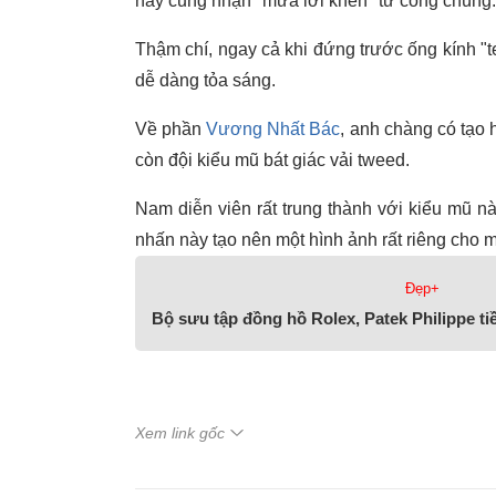
này cũng nhận "mưa lời khen" từ công chúng.
Thậm chí, ngay cả khi đứng trước ống kính 
dễ dàng tỏa sáng.
Về phần
Vương Nhất Bác
, anh chàng có tạo
còn đội kiểu mũ bát giác vải tweed.
Nam diễn viên rất trung thành với kiểu mũ n
nhấn này tạo nên một hình ảnh rất riêng cho 
Đẹp+
Bộ sưu tập đồng hồ Rolex, Patek Philippe t
Xem link gốc