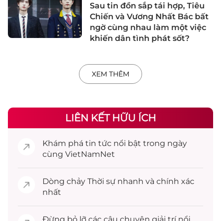
Sau tin đồn sắp tái hợp, Tiêu
Chiến và Vương Nhất Bác bất
ngờ cùng nhau làm một việc
khiến dân tình phát sốt?
XEM THÊM
LIÊN KẾT HỮU ÍCH
Khám phá
tin tức
nổi bật trong ngày
cùng VietNamNet
Dòng chảy
Thời sự
nhanh và chính xác
nhất
Đừng bỏ lỡ các câu chuyện
giải trí
nổi